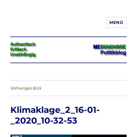
MENÜ
Jeder hat das Recht, seine
Meinung in Wort, Schrift und Bild
frei zu äußern und zu verbreiten
Vorheriges Bild
Klimaklage_2_16-01-
_2020_10-32-53