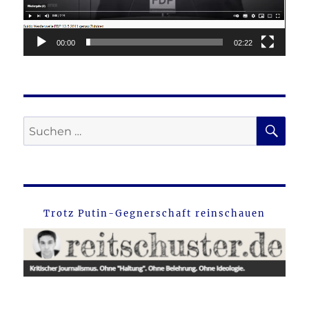
00:00
02:22
SU
Suche
nach:
Trotz Putin-Gegnerschaft reinschauen