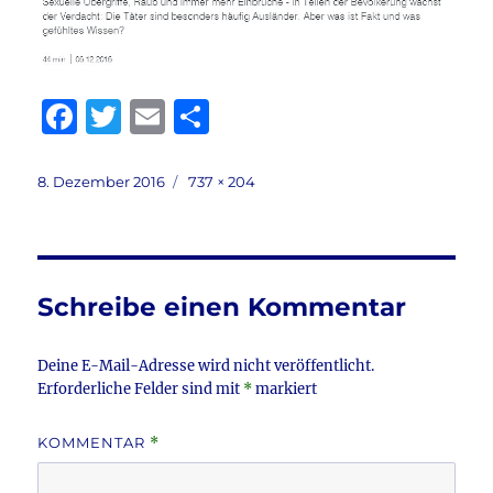
F
T
E
T
a
w
m
ei
c
it
ai
le
Veröffentlicht
Volle
8. Dezember 2016
737 × 204
am
Größe
e
te
l
n
b
r
o
Schreibe einen Kommentar
o
k
Deine E-Mail-Adresse wird nicht veröffentlicht.
Erforderliche Felder sind mit
*
markiert
KOMMENTAR
*