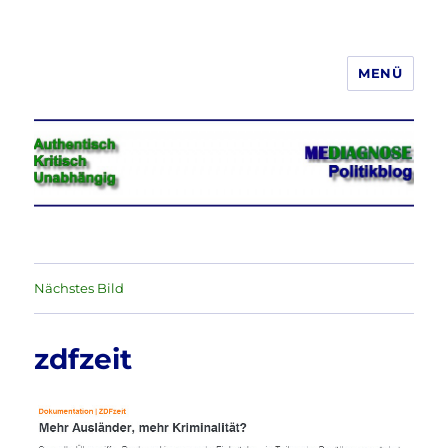
MENÜ
Jeder hat das Recht, seine
Meinung in Wort, Schrift und Bild
frei zu äußern und zu verbreiten
Nächstes Bild
zdfzeit