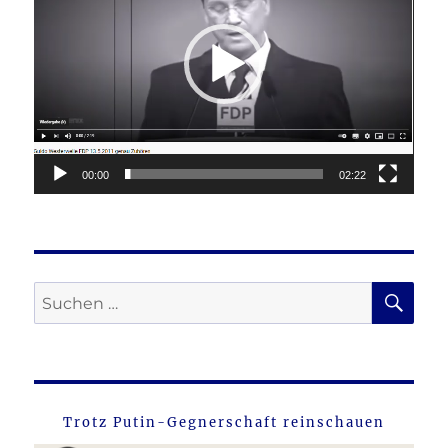
00:00
02:22
SU
Suche
nach:
Trotz Putin-Gegnerschaft reinschauen