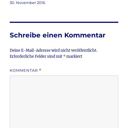
c
it
ai
le
Veröffentlicht
30. November 2016
am
e
te
l
n
b
r
o
Schreibe einen Kommentar
o
k
Deine E-Mail-Adresse wird nicht veröffentlicht.
Erforderliche Felder sind mit
*
markiert
KOMMENTAR
*