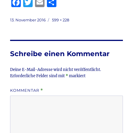
F
T
E
T
a
w
m
ei
c
it
ai
le
Veröffentlicht
Volle
13. November 2016
599 × 228
am
Größe
e
te
l
n
b
r
o
Schreibe einen Kommentar
o
k
Deine E-Mail-Adresse wird nicht veröffentlicht.
Erforderliche Felder sind mit
*
markiert
KOMMENTAR
*