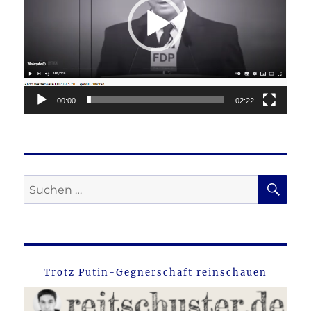
00:00
02:22
SU
Suche
nach:
Trotz Putin-Gegnerschaft reinschauen