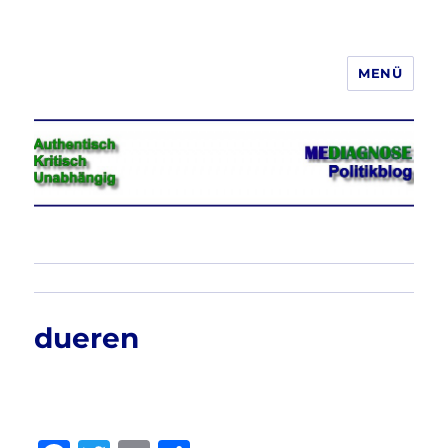
MENÜ
Jeder hat das Recht, seine
Meinung in Wort, Schrift und Bild
frei zu äußern und zu verbreiten
dueren