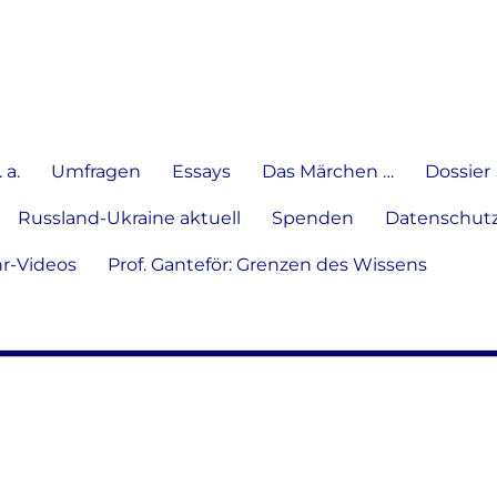
e Meinung in Wort, Schrift und
 a.
Umfragen
Essays
Das Märchen …
Dossier
Russland-Ukraine aktuell
Spenden
Datenschutz
hr-Videos
Prof. Ganteför: Grenzen des Wissens