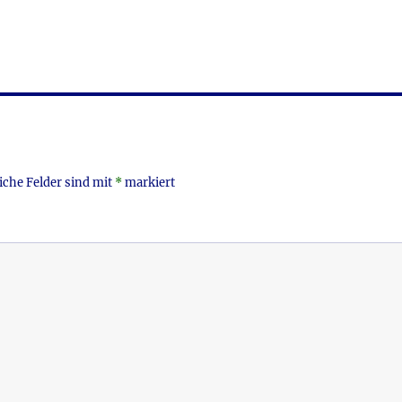
m
ei
i
le
n
iche Felder sind mit
*
markiert