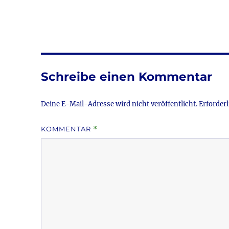
a
w
c
it
a
e
te
l
b
r
o
Schreibe einen Kommentar
o
k
Deine E-Mail-Adresse wird nicht veröffentlicht.
Erforderl
KOMMENTAR
*