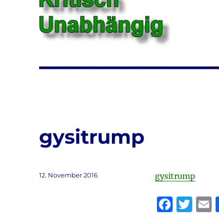
gysitrump
Veröffentlicht
12. November 2016
gysitrump
am
F
T