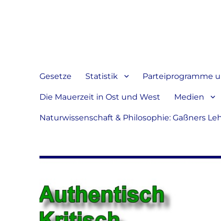
Jeder hat das Recht, sein
verbreiten
Gesetze
Statistik
Parteiprogramme u.
Die Mauerzeit in Ost und West
Medien
Naturwissenschaft & Philosophie: Gaßners Le