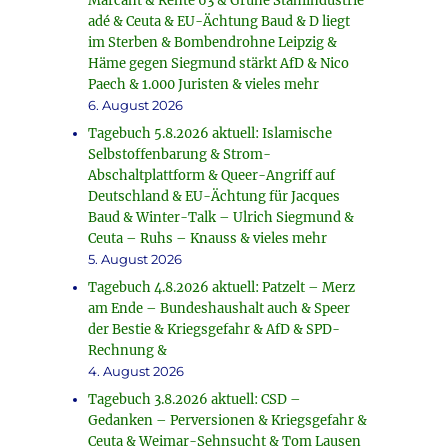
Marcant & Rente 63 & Grüne Stahlindustrie
adé & Ceuta & EU-Ächtung Baud & D liegt
im Sterben & Bombendrohne Leipzig &
Häme gegen Siegmund stärkt AfD & Nico
Paech & 1.000 Juristen & vieles mehr
6. August 2026
Tagebuch 5.8.2026 aktuell: Islamische
Selbstoffenbarung & Strom-
Abschaltplattform & Queer-Angriff auf
Deutschland & EU-Ächtung für Jacques
Baud & Winter-Talk – Ulrich Siegmund &
Ceuta – Ruhs – Knauss & vieles mehr
5. August 2026
Tagebuch 4.8.2026 aktuell: Patzelt – Merz
am Ende – Bundeshaushalt auch & Speer
der Bestie & Kriegsgefahr & AfD & SPD-
Rechnung &
4. August 2026
Tagebuch 3.8.2026 aktuell: CSD –
Gedanken – Perversionen & Kriegsgefahr &
Ceuta & Weimar-Sehnsucht & Tom Lausen