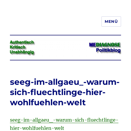
MENÜ
Jeder hat das Recht, seine
Meinung in Wort, Schrift und Bild
frei zu äußern und zu verbreiten
seeg-im-allgaeu_-warum-
sich-fluechtlinge-hier-
wohlfuehlen-welt
seeg-im-allgaeu_-warum-sich-fluechtlinge-
hier-wohlfuehlen-welt