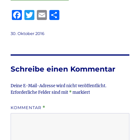
F
T
E
T
a
w
m
ei
c
it
ai
le
Veröffentlicht
30. Oktober 2016
am
e
te
l
n
b
r
o
Schreibe einen Kommentar
o
k
Deine E-Mail-Adresse wird nicht veröffentlicht.
Erforderliche Felder sind mit
*
markiert
KOMMENTAR
*