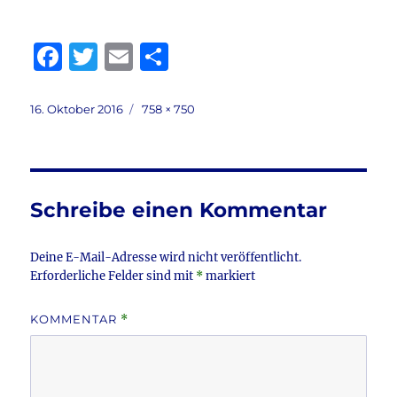
F
T
E
T
a
w
m
ei
c
it
ai
le
Veröffentlicht
Volle
16. Oktober 2016
758 × 750
am
Größe
e
te
l
n
b
r
o
Schreibe einen Kommentar
o
k
Deine E-Mail-Adresse wird nicht veröffentlicht.
Erforderliche Felder sind mit
*
markiert
KOMMENTAR
*