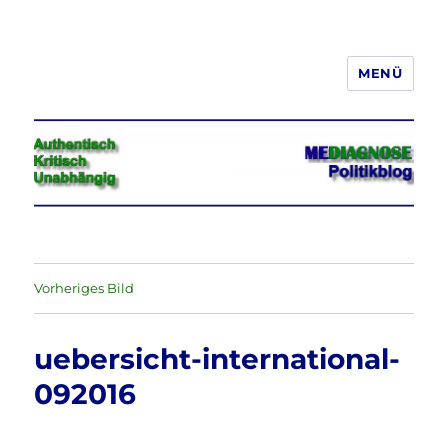
MENÜ
Jeder hat das Recht, seine
Meinung in Wort, Schrift und Bild
frei zu äußern und zu verbreiten
Vorheriges Bild
uebersicht-international-
092016