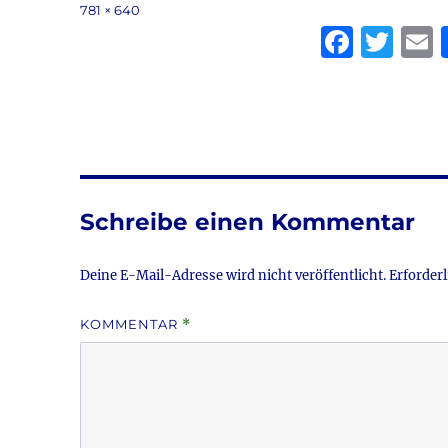
am
Volle
781 × 640
Größe
F
T
a
w
c
it
a
e
te
l
b
r
o
Schreibe einen Kommentar
o
k
Deine E-Mail-Adresse wird nicht veröffentlicht.
Erforderl
KOMMENTAR
*