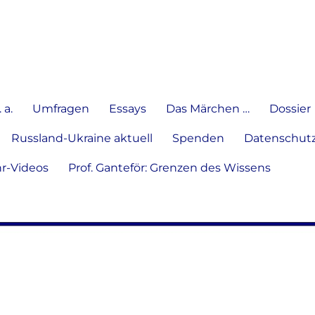
e Meinung in Wort, Schrift und
 a.
Umfragen
Essays
Das Märchen …
Dossier
Russland-Ukraine aktuell
Spenden
Datenschutz
hr-Videos
Prof. Ganteför: Grenzen des Wissens