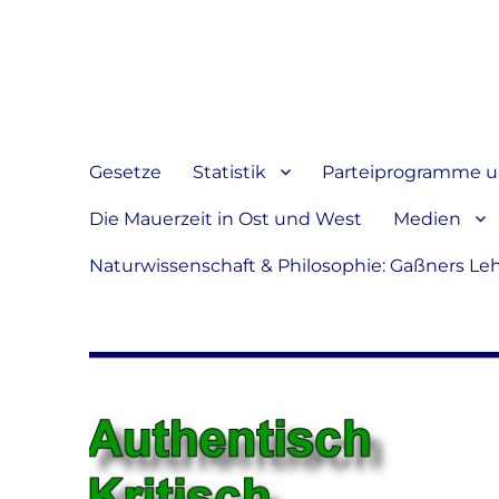
Jeder hat das Recht, sein
verbreiten
Gesetze
Statistik
Parteiprogramme u.
Die Mauerzeit in Ost und West
Medien
Naturwissenschaft & Philosophie: Gaßners Le