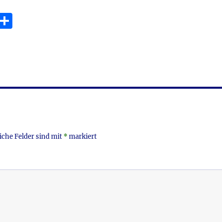
E
T
m
ei
i
le
n
iche Felder sind mit
*
markiert