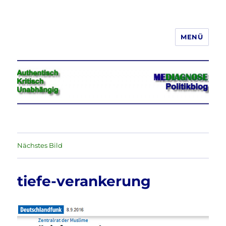
MENÜ
Jeder hat das Recht, seine
Meinung in Wort, Schrift und Bild
frei zu äußern und zu verbreiten
Nächstes Bild
tiefe-verankerung