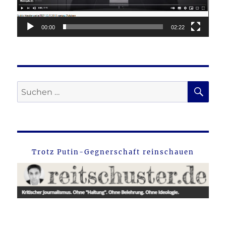
00:00
02:22
SU
Suche
nach:
Trotz Putin-Gegnerschaft reinschauen