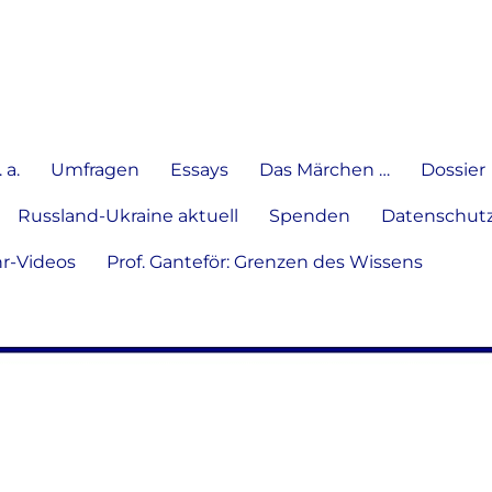
e Meinung in Wort, Schrift und
 a.
Umfragen
Essays
Das Märchen …
Dossier
Russland-Ukraine aktuell
Spenden
Datenschutz
hr-Videos
Prof. Ganteför: Grenzen des Wissens