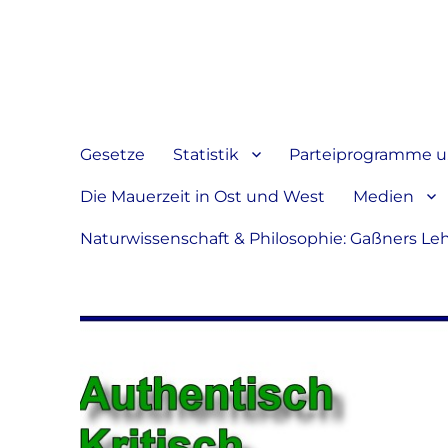
Jeder hat das Recht, sein
verbreiten
Gesetze
Statistik
Parteiprogramme u.
Die Mauerzeit in Ost und West
Medien
Naturwissenschaft & Philosophie: Gaßners Le