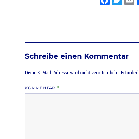
F
T
a
w
c
it
a
e
te
l
b
r
o
Schreibe einen Kommentar
o
k
Deine E-Mail-Adresse wird nicht veröffentlicht.
Erforderl
KOMMENTAR
*