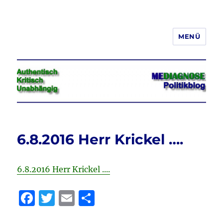
MENÜ
Jeder hat das Recht, seine
Meinung in Wort, Schrift und Bild
frei zu äußern und zu verbreiten
6.8.2016 Herr Krickel ….
6.8.2016 Herr Krickel ....
F
T
E
T
a
w
m
ei