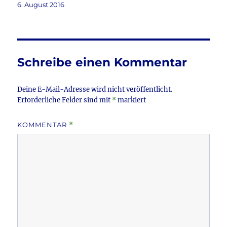
c
it
ai
le
Veröffentlicht
6. August 2016
am
e
te
l
n
b
r
o
Schreibe einen Kommentar
o
k
Deine E-Mail-Adresse wird nicht veröffentlicht.
Erforderliche Felder sind mit
*
markiert
KOMMENTAR
*