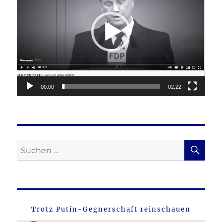
00:00
02:22
SU
Suche
nach:
Trotz Putin-Gegnerschaft reinschauen