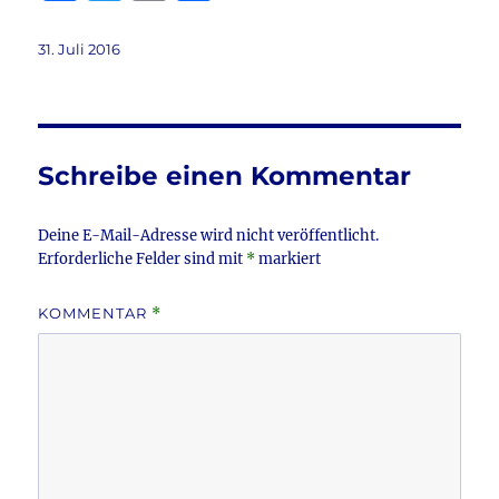
a
w
m
ei
c
it
ai
le
Veröffentlicht
31. Juli 2016
am
e
te
l
n
b
r
o
Schreibe einen Kommentar
o
k
Deine E-Mail-Adresse wird nicht veröffentlicht.
Erforderliche Felder sind mit
*
markiert
KOMMENTAR
*