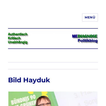
MENÜ
Jeder hat das Recht, seine
Meinung in Wort, Schrift und Bild
frei zu äußern und zu verbreiten
Bild Hayduk