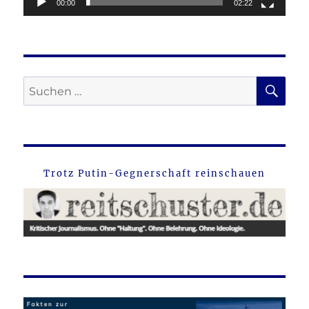
00:00
02:22
SU
Suche
nach:
Trotz Putin-Gegnerschaft reinschauen