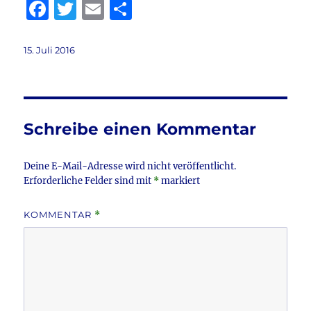
F
T
E
T
a
w
m
ei
c
it
ai
le
Veröffentlicht
15. Juli 2016
am
e
te
l
n
b
r
o
Schreibe einen Kommentar
o
k
Deine E-Mail-Adresse wird nicht veröffentlicht.
Erforderliche Felder sind mit
*
markiert
KOMMENTAR
*