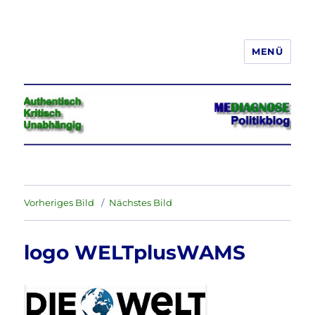
MENÜ
Jeder hat das Recht, seine
Meinung in Wort, Schrift und Bild
frei zu äußern und zu verbreiten
Vorheriges Bild
Nächstes Bild
logo WELTplusWAMS