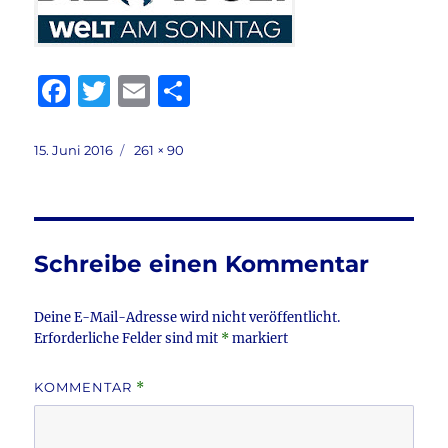
F
T
E
T
a
w
m
ei
c
it
ai
le
Veröffentlicht
Volle
15. Juni 2016
261 × 90
am
Größe
e
te
l
n
b
r
o
Schreibe einen Kommentar
o
k
Deine E-Mail-Adresse wird nicht veröffentlicht.
Erforderliche Felder sind mit
*
markiert
KOMMENTAR
*