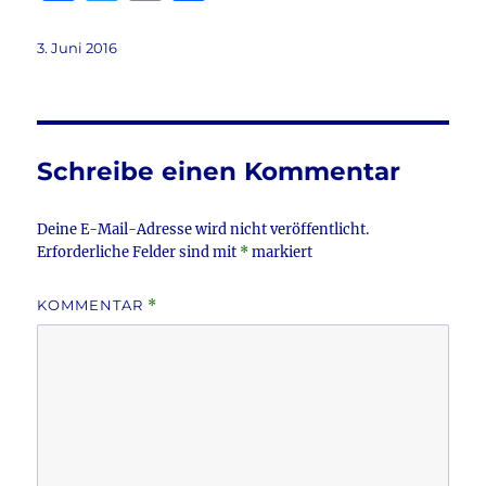
a
w
m
ei
c
it
ai
le
Veröffentlicht
3. Juni 2016
am
e
te
l
n
b
r
o
Schreibe einen Kommentar
o
k
Deine E-Mail-Adresse wird nicht veröffentlicht.
Erforderliche Felder sind mit
*
markiert
KOMMENTAR
*