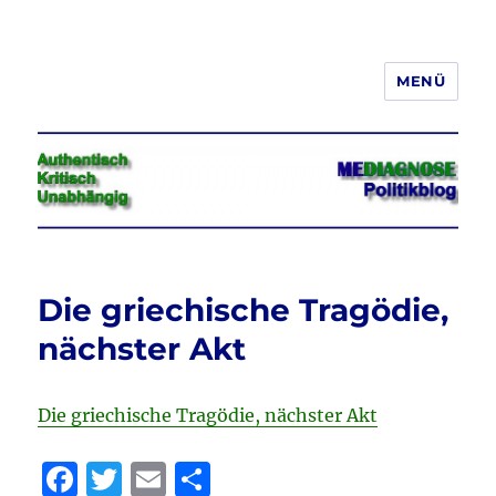
MENÜ
Jeder hat das Recht, seine
Meinung in Wort, Schrift und Bild
frei zu äußern und zu verbreiten
Die griechische Tragödie,
nächster Akt
Die griechische Tragödie, nächster Akt
F
T
E
T