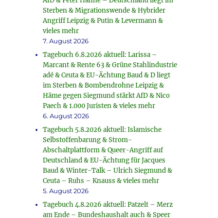
AfD & Peter Hahne – Deutschland liegt im
Sterben & Migrationswende & Hybrider
Angriff Leipzig & Putin & Levermann &
vieles mehr
7. August 2026
Tagebuch 6.8.2026 aktuell: Larissa –
Marcant & Rente 63 & Grüne Stahlindustrie
adé & Ceuta & EU-Ächtung Baud & D liegt
im Sterben & Bombendrohne Leipzig &
Häme gegen Siegmund stärkt AfD & Nico
Paech & 1.000 Juristen & vieles mehr
6. August 2026
Tagebuch 5.8.2026 aktuell: Islamische
Selbstoffenbarung & Strom-
Abschaltplattform & Queer-Angriff auf
Deutschland & EU-Ächtung für Jacques
Baud & Winter-Talk – Ulrich Siegmund &
Ceuta – Ruhs – Knauss & vieles mehr
5. August 2026
Tagebuch 4.8.2026 aktuell: Patzelt – Merz
am Ende – Bundeshaushalt auch & Speer