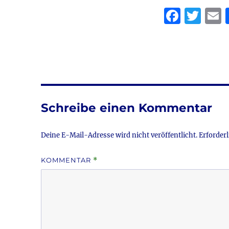
F
T
a
w
c
it
a
e
te
l
b
r
o
Schreibe einen Kommentar
o
k
Deine E-Mail-Adresse wird nicht veröffentlicht.
Erforderl
KOMMENTAR
*