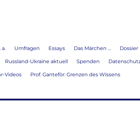
e Meinung in Wort, Schrift und
 a.
Umfragen
Essays
Das Märchen …
Dossier
Russland-Ukraine aktuell
Spenden
Datenschutz
hr-Videos
Prof. Ganteför: Grenzen des Wissens