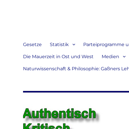
Jeder hat das Recht, sein
verbreiten
Gesetze
Statistik
Parteiprogramme u.
Die Mauerzeit in Ost und West
Medien
Naturwissenschaft & Philosophie: Gaßners Le