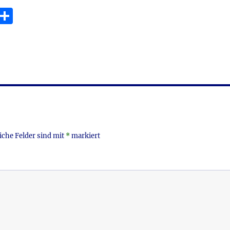
E
T
m
ei
i
le
n
iche Felder sind mit
*
markiert