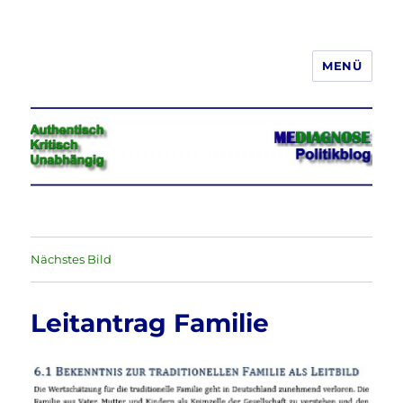
MENÜ
Jeder hat das Recht, seine
Meinung in Wort, Schrift und Bild
frei zu äußern und zu verbreiten
Nächstes Bild
Leitantrag Familie