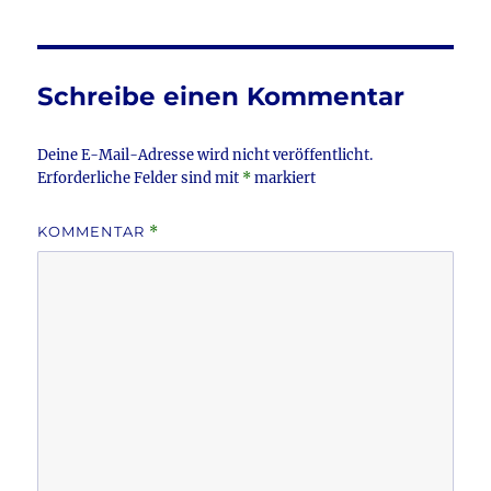
e
te
l
n
b
r
o
Schreibe einen Kommentar
o
k
Deine E-Mail-Adresse wird nicht veröffentlicht.
Erforderliche Felder sind mit
*
markiert
KOMMENTAR
*