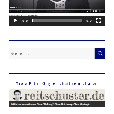
00:00
02:22
SU
Suche
nach:
Trotz Putin-Gegnerschaft reinschauen