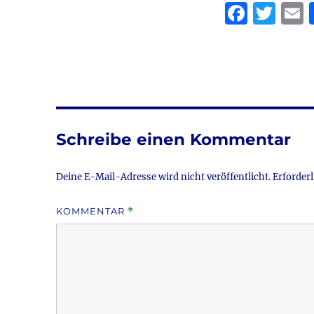
F
T
a
w
c
it
a
e
te
l
b
r
o
Schreibe einen Kommentar
o
k
Deine E-Mail-Adresse wird nicht veröffentlicht.
Erforderl
KOMMENTAR
*