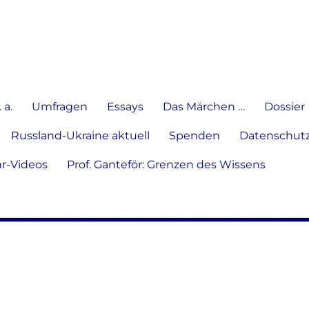
e Meinung in Wort, Schrift und
 a.
Umfragen
Essays
Das Märchen …
Dossier
Russland-Ukraine aktuell
Spenden
Datenschutz
hr-Videos
Prof. Ganteför: Grenzen des Wissens