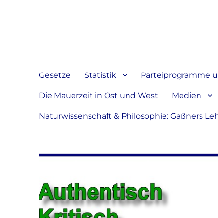
Jeder hat das Recht, sein
verbreiten
Gesetze
Statistik
Parteiprogramme u.
Die Mauerzeit in Ost und West
Medien
Naturwissenschaft & Philosophie: Gaßners Le