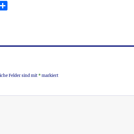
E
T
m
ei
i
le
n
iche Felder sind mit
*
markiert