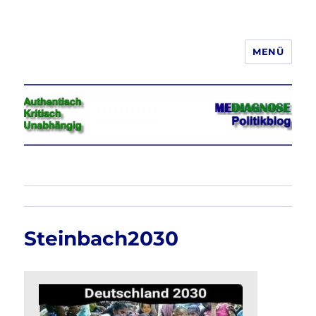
MENÜ
Jeder hat das Recht, seine
Meinung in Wort, Schrift und Bild
frei zu äußern und zu verbreiten
Steinbach2030