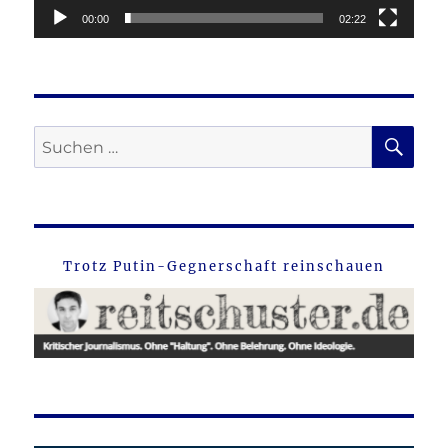
00:00
02:22
SU
Suche
nach:
Trotz Putin-Gegnerschaft reinschauen