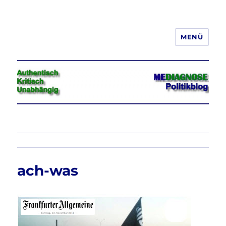
MENÜ
Jeder hat das Recht, seine
Meinung in Wort, Schrift und Bild
frei zu äußern und zu verbreiten
ach-was