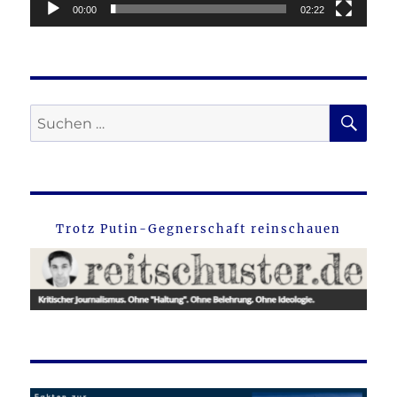
00:00
02:22
SU
Suche
nach:
Trotz Putin-Gegnerschaft reinschauen