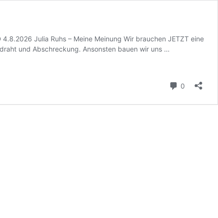
 4.8.2026 Julia Ruhs – Meine Meinung Wir brauchen JETZT eine
Der
ldraht und Abschreckung. Ansonsten bauen wir uns …
Islam
ist
der
Kommenta
0
Grundlage
der
Islamisierung