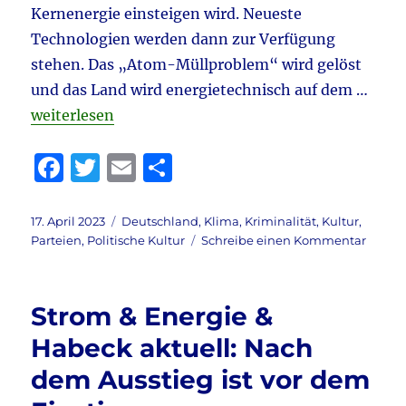
Kernenergie einsteigen wird. Neueste
Technologien werden dann zur Verfügung
stehen. Das „Atom-Müllproblem“ wird gelöst
und das Land wird energietechnisch auf dem …
„Atomaustieg & Tichy aktuell: Meinungsstark …“
weiterlesen
F
T
E
T
a
w
m
ei
c
it
ai
le
Veröffentlicht
Kategorien
17. April 2023
Deutschland
,
Klima
,
Kriminalität
,
Kultur
,
am
zu
Parteien
,
Politische Kultur
Schreibe einen Kommentar
e
te
l
n
Atoma
b
r
&
Tichy
o
Strom & Energie &
aktuell
o
Meinu
Habeck aktuell: Nach
…
k
dem Ausstieg ist vor dem