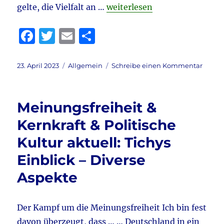
„Habeck & Heizung & Bundest
gelte, die Vielfalt an …
weiterlesen
F
T
E
T
a
w
m
ei
c
it
ai
le
Veröffentlicht
Kategorien
zu
23. April 2023
Allgemein
Schreibe einen Kommentar
am
Habec
e
te
l
n
&
b
r
Heizu
Meinungsfreiheit &
&
o
Bunde
Kernkraft & Politische
o
20.4.2
Kultur aktuell: Tichys
aktuell
k
Debat
Einblick – Diverse
zu
2
Aspekte
AfD-
Anträ
Der Kampf um die Meinungsfreiheit Ich bin fest
davon überzeugt, dass … … Deutschland in ein