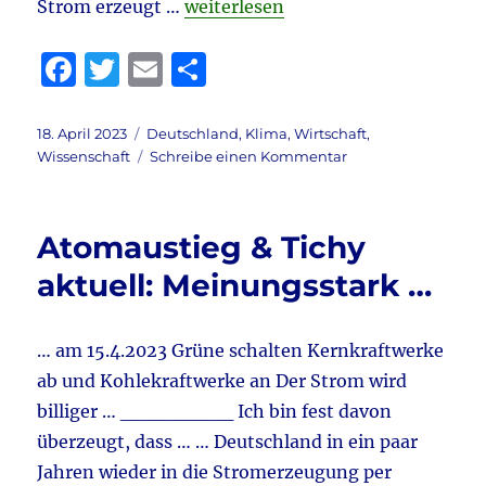
„Deutschland & Wirtschaft & Kernkr
Strom erzeugt …
weiterlesen
F
T
E
T
a
w
m
ei
c
it
ai
le
Veröffentlicht
Kategorien
18. April 2023
Deutschland
,
Klima
,
Wirtschaft
,
am
zu
Wissenschaft
Schreibe einen Kommentar
e
te
l
n
Deutschland
b
r
&
Wirtschaft
o
Atomaustieg & Tichy
&
o
Kernkraft
aktuell: Meinungsstark …
aktuell:
k
Ein
positiver
… am 15.4.2023 Grüne schalten Kernkraftwerke
Ausblick
ab und Kohlekraftwerke an Der Strom wird
billiger … ________ Ich bin fest davon
überzeugt, dass … … Deutschland in ein paar
Jahren wieder in die Stromerzeugung per