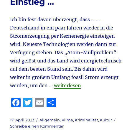
Einstieg …
Ich bin fest davon überzeugt, dass … …
Deutschland in ein paar Jahren wieder in die
Stromerzeugung per Kernenergie einsteigen
wird. Neueste Technologien werden dann zur
Verfügung stehen. Das „Atom-Müllproblem“
wird gelöst und das Land wird energietechnisch
auf dem besten Stand sein. Bis dahin wird
weiter in großem Umfang fossil Strom erzeugt
„Strom & Energie & Habeck aktuel
werden, um den …
weiterlesen
F
T
E
T
a
w
m
ei
c
it
ai
le
Veröffentlicht
Kategorien
17. April 2023
Allgemein
,
Klima
,
Kriminalität
,
Kultur
am
zu
Schreibe einen Kommentar
e
te
l
n