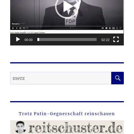
00:00
02:22
SU
Suche
nach:
Trotz Putin-Gegnerschaft reinschauen