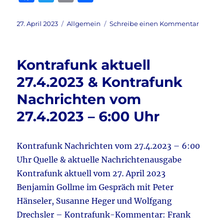
a
w
m
ei
c
it
ai
le
Veröffentlicht
Kategorien
zu
27. April 2023
Allgemein
Schreibe einen Kommentar
am
WELT
e
te
l
n
daily
b
r
27.4.2
Kontrafunk aktuell
aktuel
o
27.4.2023 & Kontrafunk
o
Nachrichten vom
k
27.4.2023 – 6:00 Uhr
Kontrafunk Nachrichten vom 27.4.2023 – 6:00
Uhr Quelle & aktuelle Nachrichtenausgabe
Kontrafunk aktuell vom 27. April 2023
Benjamin Gollme im Gespräch mit Peter
Hänseler, Susanne Heger und Wolfgang
Drechsler – Kontrafunk-Kommentar: Frank