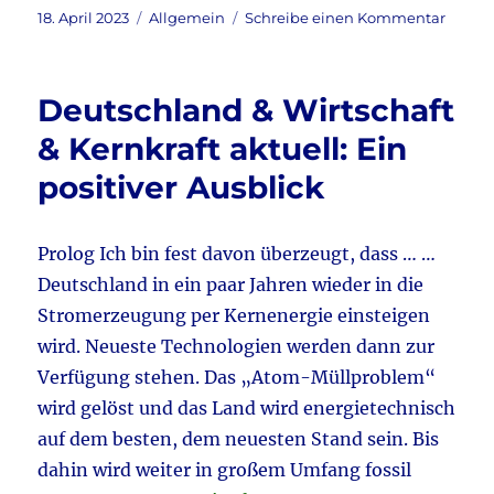
c
it
ai
le
Veröffentlicht
Kategorien
zu
18. April 2023
Allgemein
Schreibe einen Kommentar
am
WELT
e
te
l
n
daily
b
r
18.4.2
Deutschland & Wirtschaft
aktuel
o
& Kernkraft aktuell: Ein
o
positiver Ausblick
k
Prolog Ich bin fest davon überzeugt, dass … …
Deutschland in ein paar Jahren wieder in die
Stromerzeugung per Kernenergie einsteigen
wird. Neueste Technologien werden dann zur
Verfügung stehen. Das „Atom-Müllproblem“
wird gelöst und das Land wird energietechnisch
auf dem besten, dem neuesten Stand sein. Bis
dahin wird weiter in großem Umfang fossil