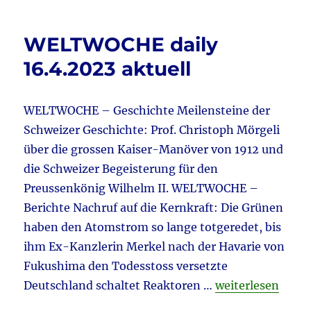
Strom
b
r
&
Energie
o
WELTWOCHE daily
&
o
Habeck
16.4.2023 aktuell
aktuell:
k
Nach
dem
WELTWOCHE – Geschichte Meilensteine der
Ausstieg
Schweizer Geschichte: Prof. Christoph Mörgeli
ist
vor
über die grossen Kaiser-Manöver von 1912 und
dem
die Schweizer Begeisterung für den
Einstieg
Preussenkönig Wilhelm II. WELTWOCHE –
…
Berichte Nachruf auf die Kernkraft: Die Grünen
haben den Atomstrom so lange totgeredet, bis
ihm Ex-Kanzlerin Merkel nach der Havarie von
Fukushima den Todesstoss versetzte
„WELTWOCHE dail
Deutschland schaltet Reaktoren …
weiterlesen