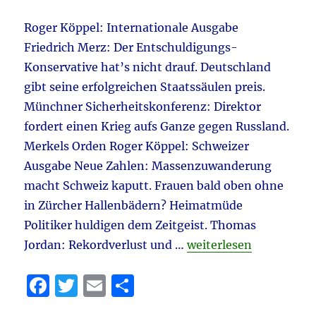
aktuell:
k
Tichys
Roger Köppel: Internationale Ausgabe
Einblick
Friedrich Merz: Der Entschuldigungs-
–
Diverse
Konservative hat’s nicht drauf. Deutschland
Aspekte
gibt seine erfolgreichen Staatssäulen preis.
Münchner Sicherheitskonferenz: Direktor
fordert einen Krieg aufs Ganze gegen Russland.
Merkels Orden Roger Köppel: Schweizer
Ausgabe Neue Zahlen: Massenzuwanderung
macht Schweiz kaputt. Frauen bald oben ohne
in Zürcher Hallenbädern? Heimatmüde
Politiker huldigen dem Zeitgeist. Thomas
„WELTWOCHE daily 18.
Jordan: Rekordverlust und …
weiterlesen
F
T
E
T
a
w
m
ei