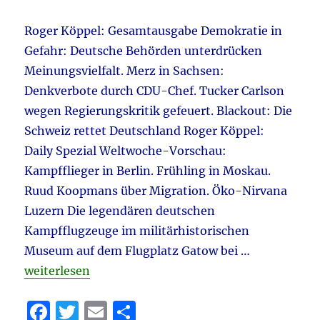
Roger Köppel: Gesamtausgabe Demokratie in
Gefahr: Deutsche Behörden unterdrücken
Meinungsvielfalt. Merz in Sachsen:
Denkverbote durch CDU-Chef. Tucker Carlson
wegen Regierungskritik gefeuert. Blackout: Die
Schweiz rettet Deutschland Roger Köppel:
Daily Spezial Weltwoche-Vorschau:
Kampfflieger in Berlin. Frühling in Moskau.
Ruud Koopmans über Migration. Öko-Nirvana
Luzern Die legendären deutschen
Kampfflugzeuge im militärhistorischen
Museum auf dem Flugplatz Gatow bei …
„WELTWOCHE daily 27.4.2023 aktuell“
weiterlesen
F
T
E
T