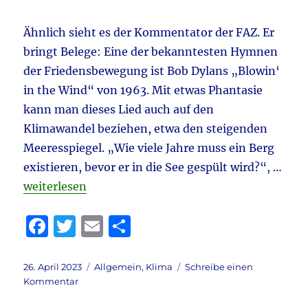
6:00
Uhr
Ähnlich sieht es der Kommentator der FAZ. Er
bringt Belege: Eine der bekanntesten Hymnen
der Friedensbewegung ist Bob Dylans „Blowin‘
in the Wind“ von 1963. Mit etwas Phantasie
kann man dieses Lied auch auf den
Klimawandel beziehen, etwa den steigenden
Meeresspiegel. „Wie viele Jahre muss ein Berg
existieren, bevor er in die See gespült wird?“, …
„Strom & Energie & Kernkraft aktuell: Auch mit 110
weiterlesen
F
T
E
T
a
w
m
ei
c
it
ai
le
Veröffentlicht
Kategorien
26. April 2023
Allgemein
,
Klima
Schreibe einen
am
zu
Kommentar
e
te
l
n
Strom