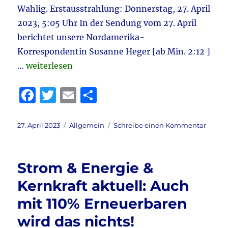
Wahlig. Erstausstrahlung: Donnerstag, 27. April
2023, 5:05 Uhr In der Sendung vom 27. April
berichtet unsere Nordamerika-
Korrespondentin Susanne Heger [ab Min. 2:12 ]
„Kontrafunk aktuell 27.4.2023 & Kontrafunk Nac
…
weiterlesen
F
T
E
T
a
w
m
ei
c
it
ai
le
Veröffentlicht
Kategorien
zu
27. April 2023
Allgemein
Schreibe einen Kommentar
am
Kontr
e
te
l
n
aktuel
b
r
27.4.2
Strom & Energie &
&
o
Kontr
Kernkraft aktuell: Auch
o
Nachr
mit 110% Erneuerbaren
vom
k
27.4.2
wird das nichts!
–