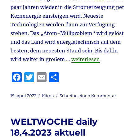
paar Jahren wieder in die Stromerzeugung per
Kernenergie einsteigen wird. Neueste
Technologien werden dann zur Verfügung
stehen. Das „Atom-Müllproblem“ wird gelöst
und das Land wird energietechnisch auf dem
besten, dem neuesten Stand sein. Bis dahin
„Meinungsfreiheit & Kernkra
wird weiter in großem …
weiterlesen
F
T
E
T
a
w
m
ei
c
it
ai
le
Veröffentlicht
Kategorien
zu
19. April 2023
Klima
Schreibe einen Kommentar
am
Meinungsfr
e
te
l
n
&
b
r
Kernkraft
WELTWOCHE daily
&
o
Politische
18.4.2023 aktuell
o
Kultur