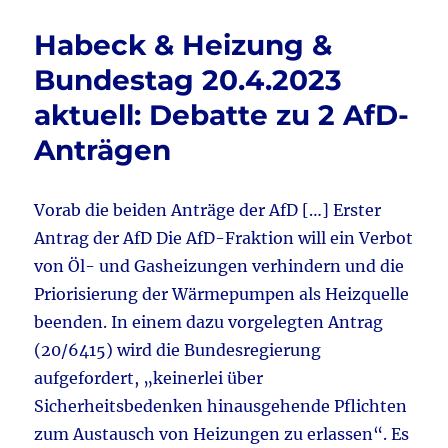
b
r
&
Energie
o
Habeck & Heizung &
&
o
Kernkraft
Bundestag 20.4.2023
aktuell:
k
aktuell: Debatte zu 2 AfD-
Auch
mit
Anträgen
110%
Erneuerbaren
wird
Vorab die beiden Anträge der AfD […] Erster
das
nichts!
Antrag der AfD Die AfD-Fraktion will ein Verbot
von Öl- und Gasheizungen verhindern und die
Priorisierung der Wärmepumpen als Heizquelle
beenden. In einem dazu vorgelegten Antrag
(20/6415) wird die Bundesregierung
aufgefordert, „keinerlei über
Sicherheitsbedenken hinausgehende Pflichten
zum Austausch von Heizungen zu erlassen“. Es