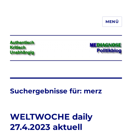
MENÜ
Jeder hat das Recht, seine
Meinung in Wort, Schrift und Bild
frei zu äußern und zu verbreiten
Suchergebnisse für:
merz
WELTWOCHE daily
27.4.2023 aktuell