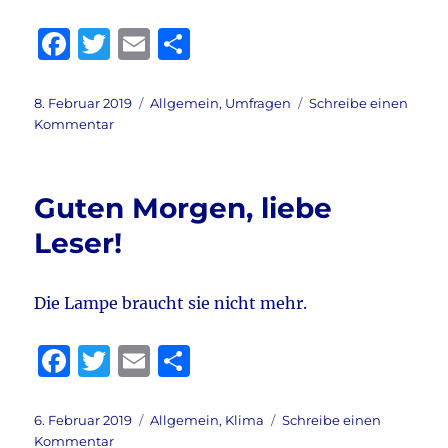
Will
#1
F
T
E
T
a
w
m
ei
c
it
ai
le
Veröffentlicht
Kategorien
8. Februar 2019
Allgemein
,
Umfragen
Schreibe einen
am
zu
Kommentar
e
te
l
n
Die
b
r
AfD
verliert
o
Guten Morgen, liebe
…
o
Leser!
k
Die Lampe braucht sie nicht mehr.
F
T
E
T
a
w
m
ei
c
it
ai
le
Veröffentlicht
Kategorien
6. Februar 2019
Allgemein
,
Klima
Schreibe einen
am
zu
Kommentar