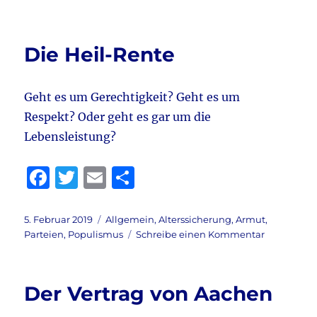
e
te
l
n
Guten
b
r
Morgen,
liebe
o
Die Heil-Rente
Leser!
o
k
Geht es um Gerechtigkeit? Geht es um
Respekt? Oder geht es gar um die
Lebensleistung?
F
T
E
T
a
w
m
ei
c
it
ai
le
Veröffentlicht
Kategorien
5. Februar 2019
Allgemein
,
Alterssicherung
,
Armut
,
am
zu
Parteien
,
Populismus
Schreibe einen Kommentar
e
te
l
n
Die
b
r
Heil-
Rente
o
Der Vertrag von Aachen
o