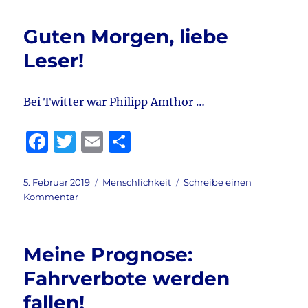
b
r
Vertrag
von
o
Guten Morgen, liebe
Aachen
o
Leser!
k
Bei Twitter war Philipp Amthor …
F
T
E
T
a
w
m
ei
c
it
ai
le
Veröffentlicht
Kategorien
5. Februar 2019
Menschlichkeit
Schreibe einen
am
zu
Kommentar
e
te
l
n
Guten
b
r
Morgen,
liebe
o
Meine Prognose:
Leser!
o
Fahrverbote werden
k
fallen!