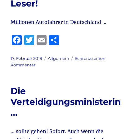
Leser!
Millionen Autofahrer in Deutschland …
F
T
E
T
a
w
m
ei
c
it
ai
le
Veröffentlicht
Kategorien
17. Februar 2019
Allgemein
Schreibe einen
am
zu
Kommentar
e
te
l
n
Guten
b
r
Morgen,
liebe
o
Die
Leser!
o
Verteidigungsministerin
k
…
… sollte gehen! Sofort. Auch wenn die