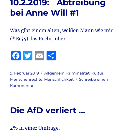
o
10.2.2019: ´Abtreibung`
k
bei Anne Will #1
Was gibt einem alten, weißen Mann wie mir
(*1954) das Recht, über
F
T
E
T
a
w
m
ei
c
it
ai
le
Veröffentlicht
Kategorien
9. Februar 2019
Allgemein
,
Kriminalität
,
Kultur
,
am
Menschenrechte
,
Menschlichkeit
Schreibe einen
e
te
l
n
zu
Kommentar
b
r
Artikel
zum
o
Sonntag
Die AfD verliert …
o
10.2.2019:
´Abtreibung`
k
bei
2% in einer Umfrage.
Anne