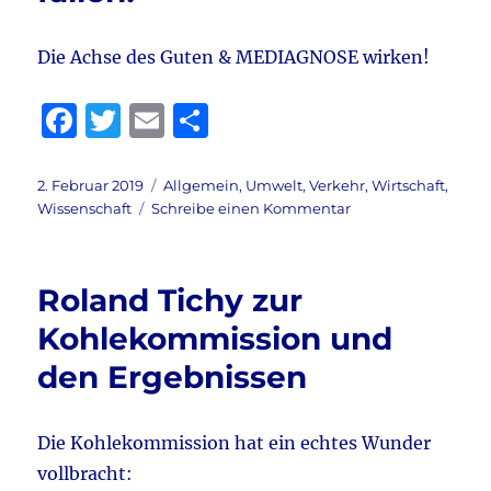
Die Achse des Guten & MEDIAGNOSE wirken!
F
T
E
T
a
w
m
ei
c
it
ai
le
Veröffentlicht
Kategorien
2. Februar 2019
Allgemein
,
Umwelt
,
Verkehr
,
Wirtschaft
,
am
zu
Wissenschaft
Schreibe einen Kommentar
e
te
l
n
Meine
b
r
Prognose:
Fahrverbote
o
Roland Tichy zur
werden
o
fallen!
Kohlekommission und
k
den Ergebnissen
Die Kohlekommission hat ein echtes Wunder
vollbracht: