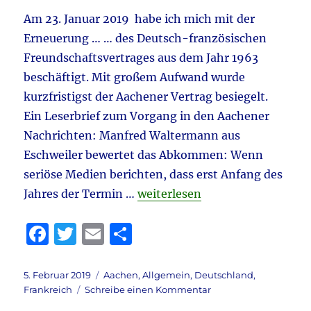
k
Am 23. Januar 2019 habe ich mich mit der
Erneuerung … … des Deutsch-französischen
Freundschaftsvertrages aus dem Jahr 1963
beschäftigt. Mit großem Aufwand wurde
kurzfristigst der Aachener Vertrag besiegelt.
Ein Leserbrief zum Vorgang in den Aachener
Nachrichten: Manfred Waltermann aus
Eschweiler bewertet das Abkommen: Wenn
seriöse Medien berichten, dass erst Anfang des
„Der Vertrag von Aachen“
Jahres der Termin …
weiterlesen
F
T
E
T
a
w
m
ei
c
it
ai
le
Veröffentlicht
Kategorien
5. Februar 2019
Aachen
,
Allgemein
,
Deutschland
,
am
zu
Frankreich
Schreibe einen Kommentar
e
te
l
n
Der