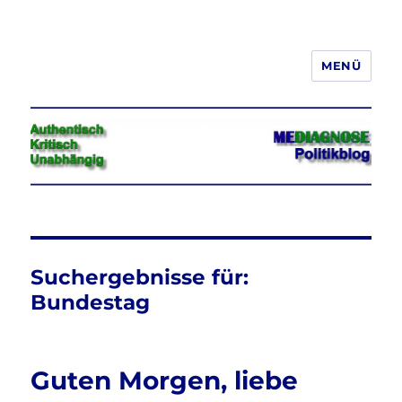
MENÜ
Jeder hat das Recht, seine
Meinung in Wort, Schrift und Bild
frei zu äußern und zu verbreiten
Suchergebnisse für:
Bundestag
Guten Morgen, liebe