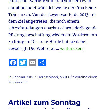
politische Karriere von Frau von der Leyen
damit beendet wäre. Ich weine der Frau keine
Träne nach. Von der Leyen war Ende 2013 mit
dem Ziel angetreten, die nach einem
jahrzehntelangen Sparkurs darniederliegende
Rüstungsbeschaffung wieder auf Vordermann
zu bringen. Die erste Hürde hat sie dabei
„Die Verteidigungsminis
bewältigt: Der Wehretat …
weiterlesen
F
T
E
T
a
w
m
ei
c
it
ai
le
Veröffentlicht
Kategorien
13. Februar 2019
Deutschland
,
NATO
Schreibe einen
am
zu
Kommentar
e
te
l
n
Die
b
r
Verteidigungsministerin
…
o
Artikel zum Sonntag