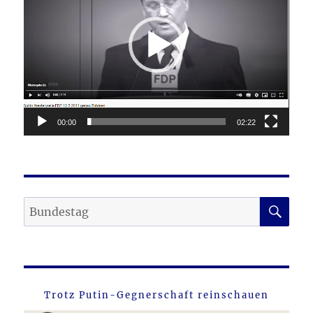
00:00
02:22
SU
Suche
nach:
Trotz Putin-Gegnerschaft reinschauen