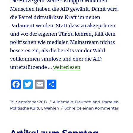
Die Hetze geht weiter. Knapp 6 Millionen
Menschen haben die AfD gewählt. Damit wird
die Partei drittstärkste Kraft im neuen
Parlament werden. Statt dass zu akzeptieren
und vor der eigenen Tür zu kehren, fällt dem
politischen wie medialen Mainstream nichts
besseres ein, als die bereits vor der Wahl
vollkommen sinnlose und eher die AfD
„BTW 2017: Zwei Erkenntnisse“
unterstützende …
weiterlesen
F
T
E
T
a
w
m
ei
c
it
ai
le
Veröffentlicht
Kategorien
25. September 2017
Allgemein
,
Deutschland
,
Parteien
,
am
zu
Politische Kultur
,
Wahlen
Schreibe einen Kommentar
e
te
l
n
BTW
b
r
2017:
Zwei
o
Erkenn