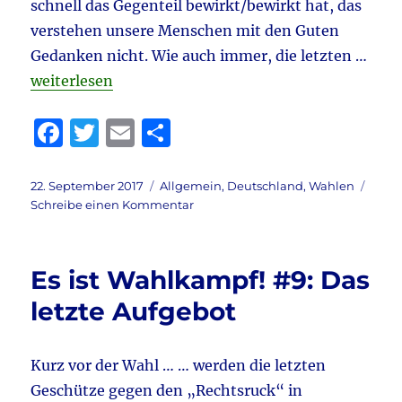
schnell das Gegenteil bewirkt/bewirkt hat, das
verstehen unsere Menschen mit den Guten
Gedanken nicht. Wie auch immer, die letzten …
„Es ist Wahlkampf! #10: Das letzte Politbarometer 
weiterlesen
F
T
E
T
a
w
m
ei
c
it
ai
le
Veröffentlicht
Kategorien
22. September 2017
Allgemein
,
Deutschland
,
Wahlen
am
zu
Schreibe einen Kommentar
e
te
l
n
Es
b
r
ist
Wahlkampf!
o
Es ist Wahlkampf! #9: Das
#10:
o
Das
letzte Aufgebot
letzte
k
Politbarometer
vor
Kurz vor der Wahl … … werden die letzten
der
Geschütze gegen den „Rechtsruck“ in
Wahl