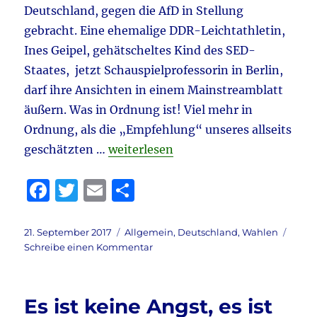
Deutschland, gegen die AfD in Stellung
gebracht. Eine ehemalige DDR-Leichtathletin,
Ines Geipel, gehätscheltes Kind des SED-
Staates, jetzt Schauspielprofessorin in Berlin,
darf ihre Ansichten in einem Mainstreamblatt
äußern. Was in Ordnung ist! Viel mehr in
Ordnung, als die „Empfehlung“ unseres allseits
„Es ist Wahlkampf! #9: Das letzte A
geschätzten …
weiterlesen
F
T
E
T
a
w
m
ei
c
it
ai
le
Veröffentlicht
Kategorien
21. September 2017
Allgemein
,
Deutschland
,
Wahlen
am
zu
Schreibe einen Kommentar
e
te
l
n
Es
b
r
ist
Wahlkampf!
o
Es ist keine Angst, es ist
#9: