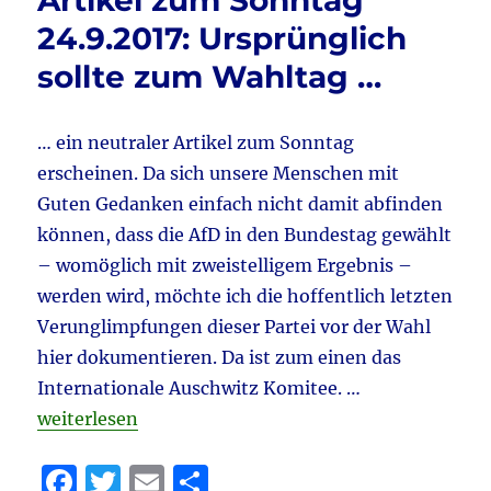
Artikel zum Sonntag
o
24.9.2017: Ursprünglich
k
sollte zum Wahltag …
… ein neutraler Artikel zum Sonntag
erscheinen. Da sich unsere Menschen mit
Guten Gedanken einfach nicht damit abfinden
können, dass die AfD in den Bundestag gewählt
– womöglich mit zweistelligem Ergebnis –
werden wird, möchte ich die hoffentlich letzten
Verunglimpfungen dieser Partei vor der Wahl
hier dokumentieren. Da ist zum einen das
Internationale Auschwitz Komitee. …
„Artikel zum Sonntag 24.9.2017: Ursprünglich soll
weiterlesen
F
T
E
T