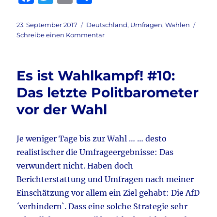
a
w
m
ei
c
it
ai
le
Veröffentlicht
Kategorien
23. September 2017
Deutschland
,
Umfragen
,
Wahlen
am
zu
Schreibe einen Kommentar
e
te
l
n
Artikel
b
r
zum
Sonntag
o
Es ist Wahlkampf! #10:
24.9.2017:
o
Ursprünglich
Das letzte Politbarometer
sollte
k
vor der Wahl
zum
Wahltag
…
Je weniger Tage bis zur Wahl … … desto
realistischer die Umfrageergebnisse: Das
verwundert nicht. Haben doch
Berichterstattung und Umfragen nach meiner
Einschätzung vor allem ein Ziel gehabt: Die AfD
´verhindern`. Dass eine solche Strategie sehr