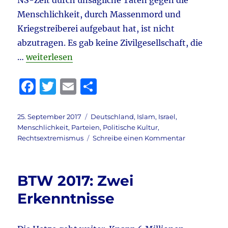
NS-Zeit durch unsägliche Taten gegen die
Menschlichkeit, durch Massenmord und
Kriegstreiberei aufgebaut hat, ist nicht
abzutragen. Es gab keine Zivilgesellschaft, die
„Viele fühlen sich berufen, …“
…
weiterlesen
F
T
E
T
a
w
m
ei
c
it
ai
le
Veröffentlicht
Kategorien
25. September 2017
Deutschland
,
Islam
,
Israel
,
am
Menschlichkeit
,
Parteien
,
Politische Kultur
,
e
te
l
n
zu
Rechtsextremismus
Schreibe einen Kommentar
b
r
Viele
fühlen
o
sich
BTW 2017: Zwei
o
berufen,
…
Erkenntnisse
k