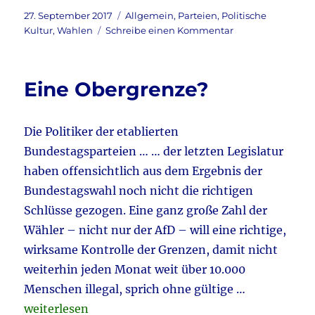
c
it
ai
le
Veröffentlicht
Kategorien
27. September 2017
Allgemein
,
Parteien
,
Politische
am
zu
Kultur
,
Wahlen
Schreibe einen Kommentar
e
te
l
n
Geschichtsklitter
b
r
o
Eine Obergrenze?
o
k
Die Politiker der etablierten
Bundestagsparteien … … der letzten Legislatur
haben offensichtlich aus dem Ergebnis der
Bundestagswahl noch nicht die richtigen
Schlüsse gezogen. Eine ganz große Zahl der
Wähler – nicht nur der AfD – will eine richtige,
wirksame Kontrolle der Grenzen, damit nicht
weiterhin jeden Monat weit über 10.000
Menschen illegal, sprich ohne gültige …
„Eine Obergrenze?“
weiterlesen