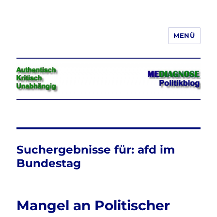
MENÜ
Jeder hat das Recht, seine
Meinung in Wort, Schrift und Bild
frei zu äußern und zu verbreiten
Suchergebnisse für:
afd im
Bundestag
Mangel an Politischer