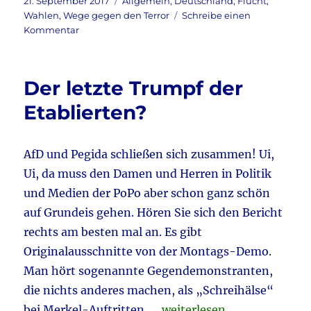
c
it
ai
le
Veröffentlicht
Kategorien
21. September 2017
Allgemein
,
Deutschland
,
Flucht
,
am
Wahlen
,
Wege gegen den Terror
Schreibe einen
e
te
l
n
zu
Kommentar
b
r
Es
ist
o
keine
Der letzte Trumpf der
o
Angst,
es
Etablierten?
k
ist
Realität,
…
AfD und Pegida schließen sich zusammen! Ui,
Ui, da muss den Damen und Herren in Politik
und Medien der PoPo aber schon ganz schön
auf Grundeis gehen. Hören Sie sich den Bericht
rechts am besten mal an. Es gibt
Originalausschnitte von der Montags-Demo.
Man hört sogenannte Gegendemonstranten,
die nichts anderes machen, als „Schreihälse“
„Der letzte Trumpf der Eta
bei Merkel-Auftritten. …
weiterlesen