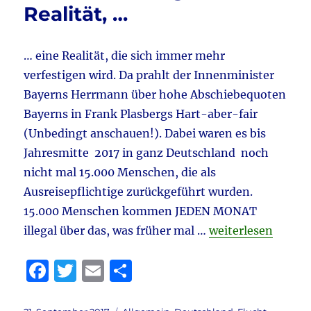
o
Das
Realität, …
letzte
k
Aufgebot
… eine Realität, die sich immer mehr
verfestigen wird. Da prahlt der Innenminister
Bayerns Herrmann über hohe Abschiebequoten
Bayerns in Frank Plasbergs Hart-aber-fair
(Unbedingt anschauen!). Dabei waren es bis
Jahresmitte 2017 in ganz Deutschland noch
nicht mal 15.000 Menschen, die als
Ausreisepflichtige zurückgeführt wurden.
15.000 Menschen kommen JEDEN MONAT
„Es ist keine Angst
illegal über das, was früher mal …
weiterlesen
F
T
E
T
a
w
m
ei