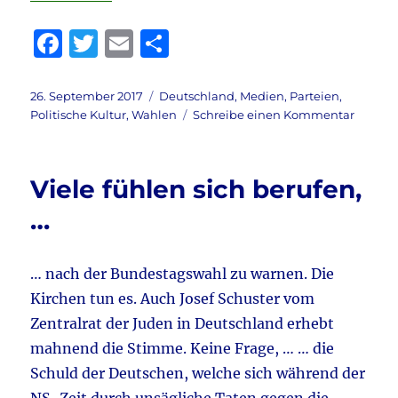
F
T
E
T
a
w
m
ei
c
it
ai
le
Veröffentlicht
Kategorien
26. September 2017
Deutschland
,
Medien
,
Parteien
,
am
zu
Politische Kultur
,
Wahlen
Schreibe einen Kommentar
e
te
l
n
Eine
b
r
Obergr
o
Viele fühlen sich berufen,
o
…
k
… nach der Bundestagswahl zu warnen. Die
Kirchen tun es. Auch Josef Schuster vom
Zentralrat der Juden in Deutschland erhebt
mahnend die Stimme. Keine Frage, … … die
Schuld der Deutschen, welche sich während der