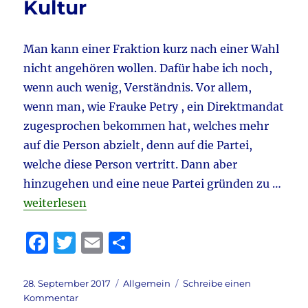
Kultur
Man kann einer Fraktion kurz nach einer Wahl
nicht angehören wollen. Dafür habe ich noch,
wenn auch wenig, Verständnis. Vor allem,
wenn man, wie Frauke Petry , ein Direktmandat
zugesprochen bekommen hat, welches mehr
auf die Person abzielt, denn auf die Partei,
welche diese Person vertritt. Dann aber
hinzugehen und eine neue Partei gründen zu …
„Mangel an Politischer Kultur“
weiterlesen
F
T
E
T
a
w
m
ei
c
it
ai
le
Veröffentlicht
Kategorien
28. September 2017
Allgemein
Schreibe einen
am
zu
Kommentar