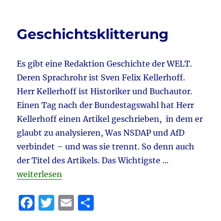
e
te
l
n
Mangel
b
r
an
Politischer
o
Geschichtsklitterung
Kultur
o
k
Es gibt eine Redaktion Geschichte der WELT.
Deren Sprachrohr ist Sven Felix Kellerhoff.
Herr Kellerhoff ist Historiker und Buchautor.
Einen Tag nach der Bundestagswahl hat Herr
Kellerhoff einen Artikel geschrieben, in dem er
glaubt zu analysieren, Was NSDAP und AfD
verbindet – und was sie trennt. So denn auch
der Titel des Artikels. Das Wichtigste …
„Geschichtsklitterung“
weiterlesen
F
T
E
T
a
w
m
ei