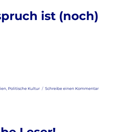
Großkopferten
angekommen!
ruch ist (noch)
zu
eien
,
Politische Kultur
Schreibe einen Kommentar
NPD-
Wahlplakatspruc
ist
(noch)
rechtens
be Leser!