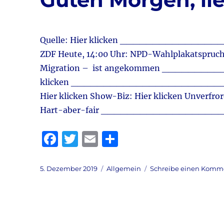
k
Quelle: Hier klicken ___________________
ZDF Heute, 14:00 Uhr: NPD-Wahlplakatspruch 
Migration – ist angekommen _________
klicken _____________________________
Hier klicken Show-Biz: Hier klicken Unverfro
Hart-aber-fair __________________
F
T
E
T
a
w
m
ei
c
it
ai
le
Veröffentlicht
Kategorien
5. Dezember 2019
Allgemein
Schreibe einen Komm
am
e
te
l
n
b
r
o