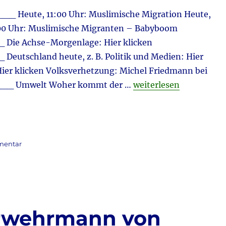
 Heute, 11:00 Uhr: Muslimische Migration Heute,
7:00 Uhr: Muslimische Migranten – Babyboom
chse-Morgenlage: Hier klicken
land heute, z. B. Politik und Medien: Hier
Hier klicken Volksverhetzung: Michel Friedmann bei
„Guten Morgen, liebe 
_ Umwelt Woher kommt der …
weiterlesen
zu
mentar
Guten
Morgen,
liebe
Leser!
erwehrmann von