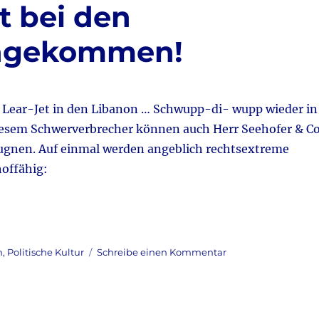
t bei den
angekommen!
r Lear-Jet in den Libanon … Schwupp-di- wupp wieder in
iesem Schwerverbrecher können auch Herr Seehofer & C
ugnen. Auf einmal werden angeblich rechtsextreme
hoffähig:
zu
n
,
Politische Kultur
Schreibe einen Kommentar
Staatsversagen
ist
bei
den