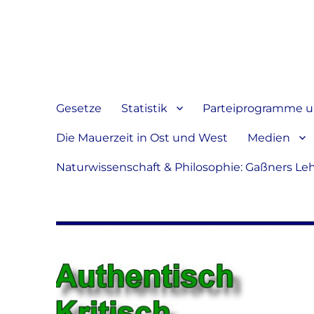
Jeder hat das Recht, sein
verbreiten
Gesetze
Statistik
Parteiprogramme u.
Die Mauerzeit in Ost und West
Medien
Naturwissenschaft & Philosophie: Gaßners Le