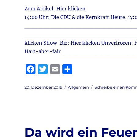
Zum Artikel: Hier klicken _______________
14:00 Uhr: Die CDU & die Kernkraft Heute, 1
_____________________________ Die A
_____________________________ Deutsch
klicken Show-Biz: Hier klicken Unverfroren: 
Hart-aber-fair ____________________
F
T
E
T
a
w
m
ei
c
it
ai
le
Veröffentlicht
Kategorien
20. Dezember 2019
Allgemein
Schreibe einen Kom
am
e
te
l
n
b
r
o
o
Da wird ein Feu