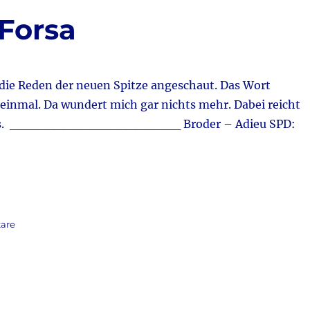
einem
 Forsa
…
 die Reden der neuen Spitze angeschaut. Das Wort
 einmal. Da wundert mich gar nichts mehr. Dabei reicht
marks. ___________________ Broder – Adieu SPD:
zu
are
Aktuell:
Umfrage
Forsa