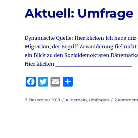
o
Aktuell: Umfrage
k
Dynamische Quelle: Hier klicken Ich habe mir
Migration, der Begriff Zuwanderung fiel nicht
ein Blick zu den Sozialdemokraten Däne
Hier klicken ___________________
F
T
E
T
a
w
m
ei
c
it
ai
le
Veröffentlicht
Kategorien
7. Dezember 2019
Allgemein
,
Umfragen
2 Komment
am
e
te
l
n
b
r
o