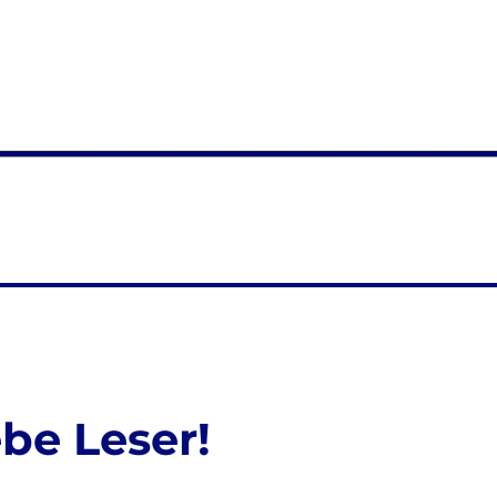
n
be Leser!