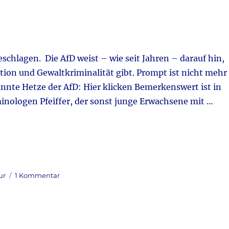
chlagen. Die AfD weist – wie seit Jahren – darauf hin,
on und Gewaltkriminalität gibt. Prompt ist nicht mehr
nnte Hetze der AfD: Hier klicken Bemerkenswert ist in
ologen Pfeiffer, der sonst junge Erwachsene mit …
zu
ur
1 Kommentar
Da
wird
ein
Feuerwehrmann
von