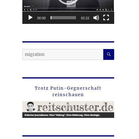
00:00
02:22
SUCHEN
Leser!“
Suche
nach:
Trotz Putin-Gegnerschaft
reinschauen