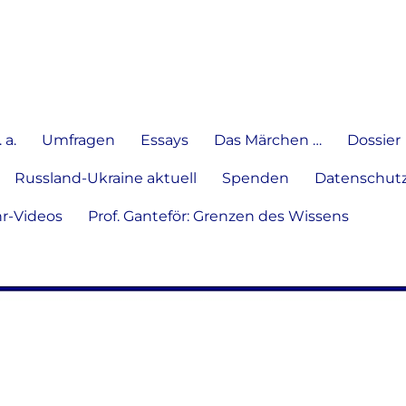
e Meinung in Wort, Schrift und
 a.
Umfragen
Essays
Das Märchen …
Dossier
Russland-Ukraine aktuell
Spenden
Datenschutz
hr-Videos
Prof. Ganteför: Grenzen des Wissens