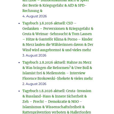
am Ende – Bundeshaushalt auch & Speer
der Bestie & Kriegsgefahr & AfD & SPD-
Rechnung &
4. August 2026
Tagebuch 3.8.2026 aktuell: CSD –
Gedanken – Perversionen & Kriegsgefahr &
Ceuta & Weimar-Sehnsucht & Tom Lausen
– Hitze & Ganteför Klima & Porno – Kinder
& Merz laufen die Wählerinnen davon & Der
Wind wird ausgebremst & und vieles mehr
3. August 2026
Tagebuch 2.8.2026 aktuell: Hahne zu Merz
& Was bringen die Reformen? & Uwe Boll &
Islamist frei & Meilenstein – Interview
Florence Brokowski-Shekete & vieles mehr
2. August 2026
h
Tagebuch 1.8.2026 aktuell: Ceuta-Invasion
& Russland-Hass & Innere Sicherheit &
Zeh – Precht – Demokratie & NGO –
Islamismus & Wissenschaftsfreiheit &
Rattenprävention verboten & Hallerforden