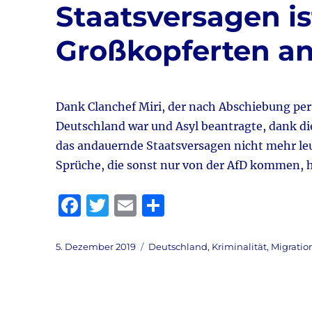
o
Staatsversagen is
k
Großkopferten 
Dank Clanchef Miri, der nach Abschiebung pe
Deutschland war und Asyl beantragte, dank d
das andauernde Staatsversagen nicht mehr le
Sprüche, die sonst nur von der AfD kommen, 
F
T
E
T
a
w
m
ei
c
it
ai
le
Veröffentlicht
Kategorien
5. Dezember 2019
Deutschland
,
Kriminalität
,
Migratio
am
e
te
l
n
b
r