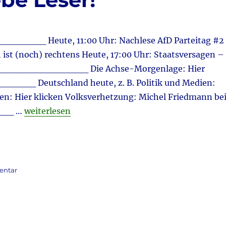
____ Heute, 11:00 Uhr: Nachlese AfD Parteitag #2 
ist (noch) rechtens Heute, 17:00 Uhr: Staatsversagen –
______________ Die Achse-Morgenlage: Hier
 Deutschland heute, z. B. Politik und Medien:
ren: Hier klicken Volksverhetzung: Michel Friedmann be
„Guten Morgen, liebe Leser!“
___ …
weiterlesen
zu
entar
Guten
Morgen,
liebe
Leser!