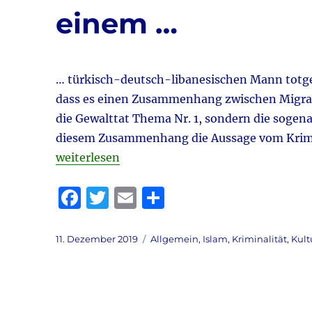
k
einem …
… türkisch-deutsch-libanesischen Mann totges
dass es einen Zusammenhang zwischen Migrati
die Gewalttat Thema Nr. 1, sondern die sogena
diesem Zusammenhang die Aussage vom Krimin
„Da wird ein Feuerwehrmann von einem …“
weiterlesen
F
T
E
T
a
w
m
ei
c
it
ai
le
Veröffentlicht
Kategorien
11. Dezember 2019
Allgemein
,
Islam
,
Kriminalität
,
Kult
am
e
te
l
n
b
r
o