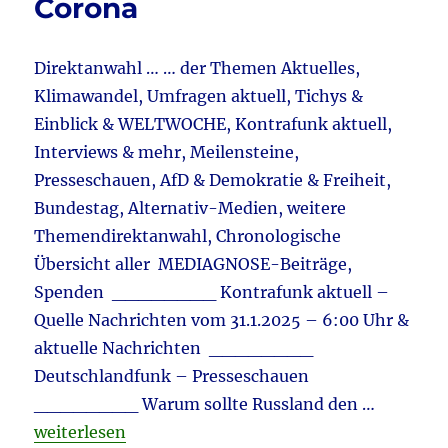
Corona
Polizei
–
ARD
Direktanwahl … … der Themen Aktuelles,
&
Forsa
Klimawandel, Umfragen aktuell, Tichys &
–
Einblick & WELTWOCHE, Kontrafunk aktuell,
CDU/C
Interviews & mehr, Meilensteine,
und
AfD
Presseschauen, AfD & Demokratie & Freiheit,
gleicha
Bundestag, Alternativ-Medien, weitere
&
Themendirektanwahl, Chronologische
Kalifat
Übersicht aller MEDIAGNOSE-Beiträge,
Spenden ________ Kontrafunk aktuell –
Quelle Nachrichten vom 31.1.2025 – 6:00 Uhr &
aktuelle Nachrichten ________
Deutschlandfunk – Presseschauen
________ Warum sollte Russland den …
„Tagebuch 31.1.2025 aktuell: Merz mit AfD – Der Ma
weiterlesen