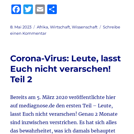
F
T
E
T
a
w
m
ei
c
it
ai
le
Veröffentlicht
Kategorien
8. Mai 2023
Afrika
,
Wirtschaft
,
Wissenschaft
Schreibe
am
zu
einen Kommentar
e
te
l
n
Corona
b
r
&
West-
o
Corona-Virus: Leute, lasst
Nil-
o
Virus
Euch nicht verarschen!
&
k
Teil 2
Drosten
aktuell:
Leute,
lasst
Bereits am 5. März 2020 veröffentlichte hier
Euch
auf mediagnose.de den ersten Teil – Leute,
nicht
lasst Euch nicht verarschen! Genau 2 Monate
verarschen!
Teil
sind inzwischen verstrichen. Es hat sich alles
3
das bewahrheitet, was ich damals behauptet
*