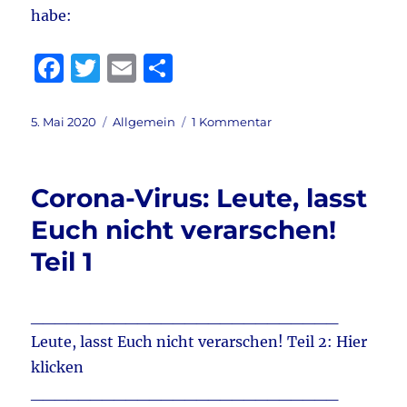
habe:
F
T
E
T
a
w
m
ei
c
it
ai
le
Veröffentlicht
Kategorien
zu
5. Mai 2020
Allgemein
1 Kommentar
am
Corona-
e
te
l
n
Virus:
b
r
Leute,
Corona-Virus: Leute, lasst
lasst
o
Euch
Euch nicht verarschen!
o
nicht
Teil 1
verarschen!
k
Teil
2
__________________________
Leute, lasst Euch nicht verarschen! Teil 2: Hier
klicken
__________________________