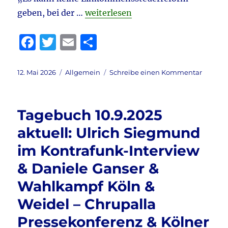
„Tagebuch 12.5.2026 aktuell: Mer
geben, bei der …
weiterlesen
F
T
E
T
a
w
m
ei
c
it
ai
le
Veröffentlicht
Kategorien
zu
12. Mai 2026
Allgemein
Schreibe einen Kommentar
am
Tagebu
e
te
l
n
12.5.202
b
r
aktuell:
Tagebuch 10.9.2025
Merz
o
beim
aktuell: Ulrich Siegmund
o
DGB
im Kontrafunk-Interview
&
k
Hantavi
& Daniele Ganser &
–
die
Wahlkampf Köln &
neue
Weidel – Chrupalla
Verarsc
&
Pressekonferenz & Kölner
SPD