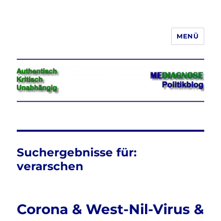
MENÜ
Jeder hat das Recht, seine
Meinung in Wort, Schrift und Bild
frei zu äußern und zu verbreiten
Suchergebnisse für:
verarschen
Corona & West-Nil-Virus &