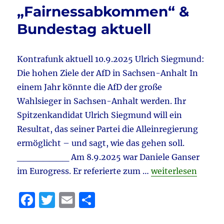
am
„Fairnessabkommen“ &
Ende?
Bundestag aktuell
&
Merz
Showd
–
Kontrafunk aktuell 10.9.2025 Ulrich Siegmund:
Klingbe
Die hohen Ziele der AfD in Sachsen-Anhalt In
WM-
einem Jahr könnte die AfD der große
Neuwah
Plan
Wahlsieger in Sachsen-Anhalt werden. Ihr
&
Spitzenkandidat Ulrich Siegmund will ein
Ronzhe
Resultat, das seiner Partei die Alleinregierung
–
Forsa
ermöglicht – und sagt, wie das gehen soll.
&
________ Am 8.9.2025 war Daniele Ganser
vieles
„Tagebuch 10.9.20
im Eurogress. Er referierte zum …
weiterlesen
mehr
F
T
E
T
a
w
m
ei