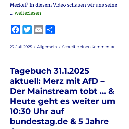
Merkel? In diesem Video schauen wir uns seine
„Tagebuch eines Rääächtsextremisten 23.7.2025 ak
…
weiterlesen
F
T
E
T
a
w
m
ei
c
it
ai
le
Veröffentlicht
Kategorien
zu
23. Juli 2025
Allgemein
Schreibe einen Kommentar
am
Tagebu
e
te
l
n
eines
b
r
Räääch
Tagebuch 31.1.2025
23.7.20
o
aktuell:
aktuell: Merz mit AfD –
o
Fürstin
Der Mainstream tobt … &
Gloria
k
–
Heute geht es weiter um
Alice
Weidel
10:30 Uhr auf
&
bundestag.de & 5 Jahre
Weidel
–