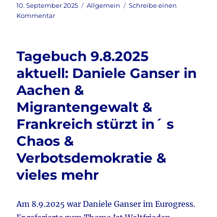
c
it
ai
le
Veröffentlicht
Kategorien
10. September 2025
Allgemein
Schreibe einen
am
zu
Kommentar
e
te
l
n
Tagebuch
b
r
10.9.2025
aktuell:
o
Tagebuch 9.8.2025
Ulrich
o
Siegmund
aktuell: Daniele Ganser in
im
k
Aachen &
Kontrafunk-
Interview
Migrantengewalt &
&
Daniele
Frankreich stürzt in´ s
Ganser
Chaos &
&
Wahlkampf
Verbotsdemokratie &
Köln
&
vieles mehr
Weidel
–
Chrupalla
Am 8.9.2025 war Daniele Ganser im Eurogress.
Pressekonferenz