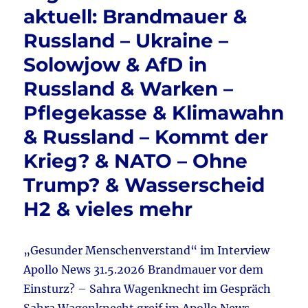
o
Euch
aktuell: Brandmauer &
o
nicht
Russland – Ukraine –
verar
k
Teil
Solowjow & AfD in
1
Russland & Warken –
Pflegekasse & Klimawahn
& Russland – Kommt der
Krieg? & NATO – Ohne
Trump? & Wasserscheid
H2 & vieles mehr
„Gesunder Menschenverstand“ im Interview
Apollo News 31.5.2026 Brandmauer vor dem
Einsturz? – Sahra Wagenknecht im Gespräch