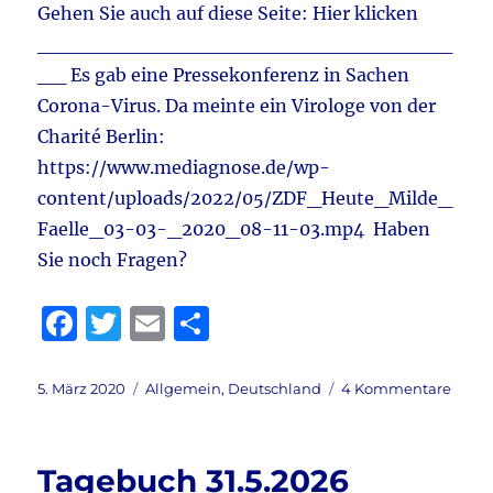
Gehen Sie auch auf diese Seite: Hier klicken
_____________________________
__ Es gab eine Pressekonferenz in Sachen
Corona-Virus. Da meinte ein Virologe von der
Charité Berlin:
https://www.mediagnose.de/wp-
content/uploads/2022/05/ZDF_Heute_Milde_
Faelle_03-03-_2020_08-11-03.mp4 Haben
Sie noch Fragen?
F
T
E
T
a
w
m
ei
c
it
ai
le
Veröffentlicht
Kategorien
zu
5. März 2020
Allgemein
,
Deutschland
4 Kommentare
am
Coron
e
te
l
n
Virus:
b
r
Leute
Tagebuch 31.5.2026
lasst