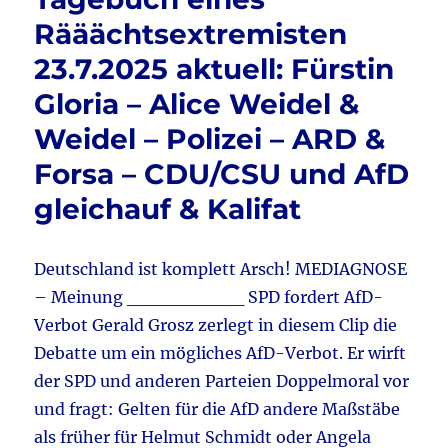
o
Ganser
Rääächtsextremisten
in
k
23.7.2025 aktuell: Fürstin
Aachen
&
Gloria – Alice Weidel &
Migrantengewalt
&
Weidel – Polizei – ARD &
Frankreich
Forsa – CDU/CSU und AfD
stürzt
in
gleichauf & Kalifat
´
s
Chaos
Deutschland ist komplett Arsch! MEDIAGNOSE
&
Verbotsdemokratie
– Meinung _________ SPD fordert AfD-
&
Verbot Gerald Grosz zerlegt in diesem Clip die
vieles
Debatte um ein mögliches AfD-Verbot. Er wirft
mehr
der SPD und anderen Parteien Doppelmoral vor
und fragt: Gelten für die AfD andere Maßstäbe
als früher für Helmut Schmidt oder Angela