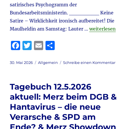
satirisches Psychogramm der
Ohne
Trump?
Bundesarbeitsministerin. ________ Keine
&
Satire – Wirklichkeit ironisch aufbereitet! Die
Wasser
„Tagebuch 30.5.2
Maulheldin am Samstag: Lauter …
weiterlesen
H2
&
vieles
F
T
E
T
mehr
a
w
m
ei
c
it
ai
le
Veröffentlicht
Kategorien
zu
30. Mai 2026
Allgemein
Schreibe einen Kommentar
am
Tageb
e
te
l
n
30.5.20
b
r
aktuell
Tagebuch 12.5.2026
Ukrain
o
–
aktuell: Merz beim DGB &
o
Russla
Hantavirus – die neue
&
k
Klingbe
Verarsche & SPD am
&
Bas
Ende? & Merz Showdown
–