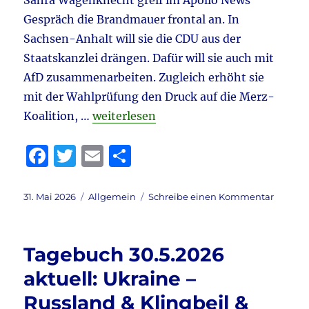
Sahra Wagenknecht greif im Apollo News
Gespräch die Brandmauer frontal an. In
Sachsen-Anhalt will sie die CDU aus der
Staatskanzlei drängen. Dafür will sie auch mit
AfD zusammenarbeiten. Zugleich erhöht sie
mit der Wahlprüfung den Druck auf die Merz-
„Tagebuch 31.5.2026 aktuell: Brandma
Koalition, …
weiterlesen
F
T
E
T
a
w
m
ei
c
it
ai
le
Veröffentlicht
Kategorien
zu
31. Mai 2026
Allgemein
Schreibe einen Kommentar
am
Tagebu
e
te
l
n
31.5.202
b
r
aktuell:
Tagebuch 30.5.2026
Brandm
o
&
aktuell: Ukraine –
o
Russla
Russland & Klingbeil &
–