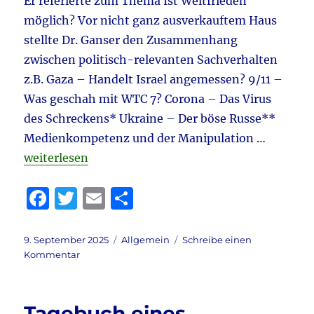
Er referierte zum Thema Ist Weltfrieden
&
Kölner
möglich? Vor nicht ganz ausverkauftem Haus
„Fairnessabkommen“
stellte Dr. Ganser den Zusammenhang
&
zwischen politisch-relevanten Sachverhalten
Bundestag
aktuell
z.B. Gaza – Handelt Israel angemessen? 9/11 –
Was geschah mit WTC 7? Corona – Das Virus
des Schreckens* Ukraine – Der böse Russe**
Medienkompetenz und der Manipulation …
„Tagebuch 9.8.2025 aktuell: Daniele Ganser in Aach
weiterlesen
F
T
E
T
a
w
m
ei
c
it
ai
le
Veröffentlicht
Kategorien
9. September 2025
Allgemein
Schreibe einen
am
zu
Kommentar
e
te
l
n
Tagebuch
b
r
9.8.2025
aktuell:
o
Tagebuch eines
Daniele