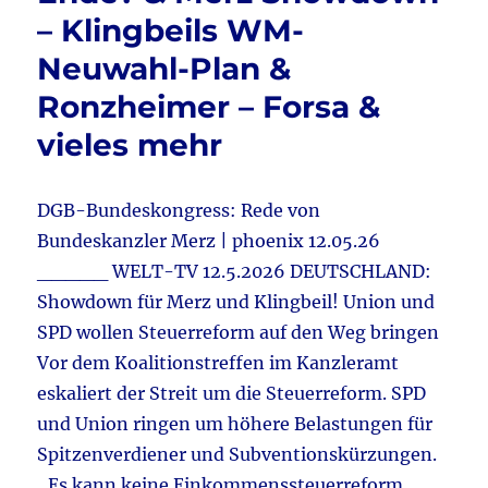
– Klingbeils WM-
Migrat
rettet
Neuwahl-Plan &
Deutsc
vor
Ronzheimer – Forsa &
Faschi
vieles mehr
&
Klima
–
Deindu
DGB-Bundeskongress: Rede von
&
Bundeskanzler Merz | phoenix 12.05.26
Kreml
_____ WELT-TV 12.5.2026 DEUTSCHLAND:
–
Drohn
Showdown für Merz und Klingbeil! Union und
&
SPD wollen Steuerreform auf den Weg bringen
Russla
Vor dem Koalitionstreffen im Kanzleramt
–
Ruman
eskaliert der Streit um die Steuerreform. SPD
&
und Union ringen um höhere Belastungen für
vieles
Spitzenverdiener und Subventionskürzungen.
mehr
„Es kann keine Einkommenssteuerreform