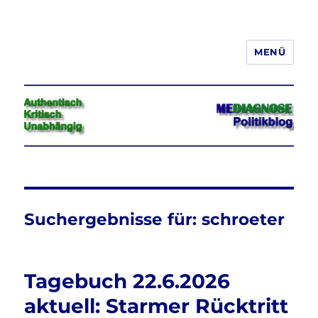
MENÜ
Jeder hat das Recht, seine
Meinung in Wort, Schrift und Bild
frei zu äußern und zu verbreiten
Suchergebnisse für:
schroeter
Tagebuch 22.6.2026
aktuell: Starmer Rücktritt