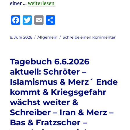
„Tagebuch 8.6.2026 aktuell: AfD vorne & Ti
einer …
weiterlesen
aktuel
&
F
T
E
T
Reitz
–
a
w
m
ei
Ukrain
c
it
ai
le
–
Veröffentlicht
Kategorien
zu
8. Juni 2026
Allgemein
Schreibe einen Kommentar
EU?
am
Tagebu
e
te
l
n
&
8.6.202
b
r
vieles
aktuell:
Tagebuch 6.6.2026
mehr
AfD
o
vorne
aktuell: Schröter –
o
&
Islamismus & Merz´ Ende
Tichy
k
–
kommt & Kriegsgefahr
Lage
der
wächst weiter &
Nation
Schreiber – Iran & Merz –
&
Nuhr
Bas & Fratzscher –
ist
dann