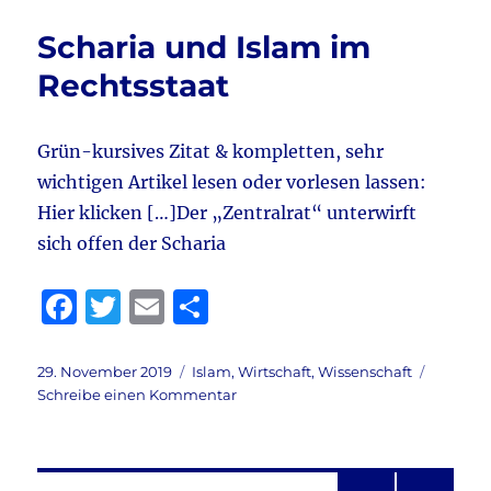
zum
b
r
Sonntag,
Scharia und Islam im
den
o
6.12.2020:
Rechtsstaat
o
Cancel
culture
k
Grün-kursives Zitat & kompletten, sehr
wichtigen Artikel lesen oder vorlesen lassen:
Hier klicken […]Der „Zentralrat“ unterwirft
sich offen der Scharia
F
T
E
T
a
w
m
ei
c
it
ai
le
Veröffentlicht
Kategorien
29. November 2019
Islam
,
Wirtschaft
,
Wissenschaft
am
zu
Schreibe einen Kommentar
e
te
l
n
Scharia
b
r
und
Islam
o
im