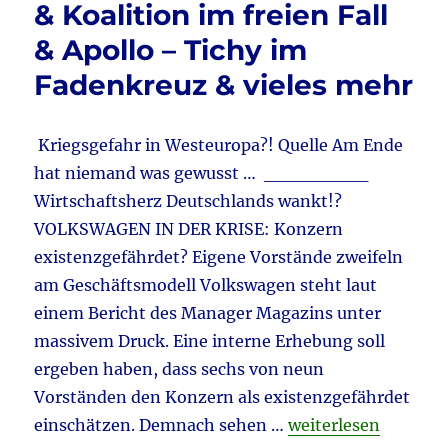
Köppe
& Koalition im freien Fall
–
& Apollo – Tichy im
Götz
Kubits
Fadenkreuz & vieles mehr
&
Interak
Wahlka
Kriegsgefahr in Westeuropa?! Quelle Am Ende
&
Migrat
hat niemand was gewusst … ________
–
Wirtschaftsherz Deutschlands wankt!?
Krimina
VOLKSWAGEN IN DER KRISE: Konzern
&
Brand
existenzgefährdet? Eigene Vorstände zweifeln
in
am Geschäftsmodell Volkswagen steht laut
EU
einem Bericht des Manager Magazins unter
ist
weg!?
massivem Druck. Eine interne Erhebung soll
&
ergeben haben, dass sechs von neun
Kampfb
Vorständen den Konzern als existenzgefährdet
–
Antimu
„Tagebuch 20.6.2026
einschätzen. Demnach sehen …
weiterlesen
Rassis