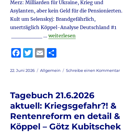
Merz: Milliarden für Ukraine, Krieg und
Asylanten, aber kein Geld für die Pensionierten.
Kult um Selenskyj: Brandgefährlich,
unerträglich Köppel-Analyse Deutschland #1
„Tagebuch 22.6.2026 aktuell: Starm
________ …
weiterlesen
F
T
E
T
a
w
m
ei
c
it
ai
le
Veröffentlicht
Kategorien
zu
22. Juni 2026
Allgemein
Schreibe einen Kommentar
am
Tageb
e
te
l
n
22.6.2
b
r
aktuell
Tagebuch 21.6.2026
Starm
o
Rücktri
aktuell: Kriegsgefahr?! &
o
&
Rentenreform en detail &
Köppe
k
Analys
Köppel – Götz Kubitschek
Deuts
#2