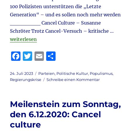
Iran
100 Polizisten unterstützen die „Letzte
&
Merz
Generation“ – und es sollen noch mehr werden
–
________ Cancel Culture – Susanne
Bas
Schröter Trotz Cancel-Versuch – kritische …
&
Fratzsc
„Deutschland & Ampel & Transformation & Ampeltod
weiterlesen
–
Ronzhe
F
T
E
T
&
a
w
m
ei
vieles
mehr
c
it
ai
le
Veröffentlicht
Kategorien
24. Juli 2023
Parteien
,
Politische Kultur
,
Populismus
,
am
zu
Regierungskrise
Schreibe einen Kommentar
e
te
l
n
Deutschland
b
r
&
Ampel
o
Meilenstein zum Sonntag,
&
o
Transformation
den 6.12.2020: Cancel
&
k
culture
Ampeltod
aktuell: