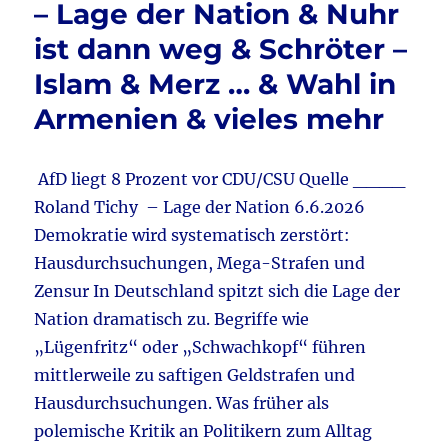
– Lage der Nation & Nuhr
&
k
Steing
ist dann weg & Schröter –
–
Stein
Islam & Merz … & Wahl in
–
Armenien & vieles mehr
Ulbric
&
USA
–
AfD liegt 8 Prozent vor CDU/CSU Quelle ____
Iran
Roland Tichy – Lage der Nation 6.6.2026
–
Demokratie wird systematisch zerstört:
Friede
&
Hausdurchsuchungen, Mega-Strafen und
Islami
Zensur In Deutschland spitzt sich die Lage der
&
Nation dramatisch zu. Begriffe wie
G7
–
„Lügenfritz“ oder „Schwachkopf“ führen
Gringe
mittlerweile zu saftigen Geldstrafen und
&
Hausdurchsuchungen. Was früher als
Solow
–
polemische Kritik an Politikern zum Alltag
Köppe