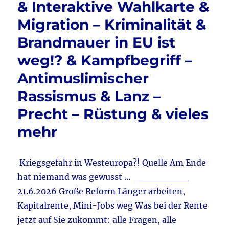
& Interaktive Wahlkarte &
&
Migration – Kriminalität &
Apollo
und
Brandmauer in EU ist
NIUS
werde
weg!? & Kampfbegriff –
„attaki
Antimuslimischer
&
Söder
Rassismus & Lanz –
&
Tichy
Precht – Rüstung & vieles
–
mehr
Lizenz
zum
Spitze
&
Kriegsgefahr in Westeuropa?! Quelle Am Ende
Thunb
hat niemand was gewusst … ________
&
21.6.2026 Große Reform Länger arbeiten,
Islam
&
Kapitalrente, Mini-Jobs weg Was bei der Rente
vieles
jetzt auf Sie zukommt: alle Fragen, alle
mehr