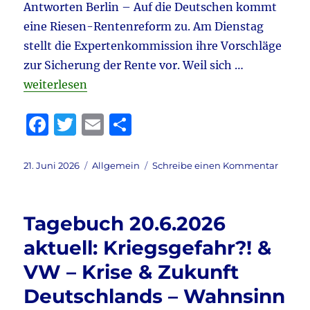
Antworten Berlin – Auf die Deutschen kommt
eine Riesen-Rentenreform zu. Am Dienstag
stellt die Expertenkommission ihre Vorschläge
zur Sicherung der Rente vor. Weil sich …
„Tagebuch 21.6.2026 aktuell: Kriegsgefahr?! & Ren
weiterlesen
F
T
E
T
a
w
m
ei
c
it
ai
le
Veröffentlicht
Kategorien
zu
21. Juni 2026
Allgemein
Schreibe einen Kommentar
am
Tageb
e
te
l
n
21.6.20
b
r
aktuell
Tagebuch 20.6.2026
Kriegs
o
&
aktuell: Kriegsgefahr?! &
o
Renten
VW – Krise & Zukunft
en
k
detail
Deutschlands – Wahnsinn
&