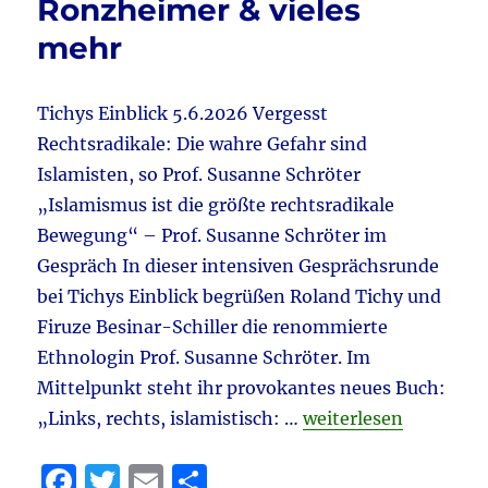
Ronzheimer & vieles
weg
mehr
&
Schröte
–
Islam
Tichys Einblick 5.6.2026 Vergesst
&
Rechtsradikale: Die wahre Gefahr sind
Merz
Islamisten, so Prof. Susanne Schröter
…
&
„Islamismus ist die größte rechtsradikale
Wahl
Bewegung“ – Prof. Susanne Schröter im
in
Gespräch In dieser intensiven Gesprächsrunde
Armeni
&
bei Tichys Einblick begrüßen Roland Tichy und
vieles
Firuze Besinar-Schiller die renommierte
mehr
Ethnologin Prof. Susanne Schröter. Im
Mittelpunkt steht ihr provokantes neues Buch:
„Tagebuch 6.6.2026 a
„Links, rechts, islamistisch: …
weiterlesen
F
T
E
T