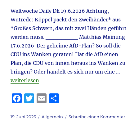
freien
Fall
Weltwoche Daily DE 19.6.2026 Achtung,
&
Wutrede: Köppel packt den Zweihänder* aus
Apollo
–
*Großes Schwert, das mit zwei Händen geführt
Tichy
werden muss. ________ Matthias Meinung
im
17.6.2026 Der geheime AfD-Plan? So soll die
Faden
&
CDU ins Wanken geraten! Hat die AfD einen
vieles
Plan, die CDU von innen heraus ins Wanken zu
mehr
bringen? Oder handelt es sich nur um eine …
„Tagebuch 19.6.2026 aktuell: Köppel – Wutrede & G
weiterlesen
F
T
E
T
a
w
m
ei
c
it
ai
le
Veröffentlicht
Kategorien
zu
19. Juni 2026
Allgemein
Schreibe einen Kommentar
am
Tageb
e
te
l
n
19.6.20
b
r
aktuell