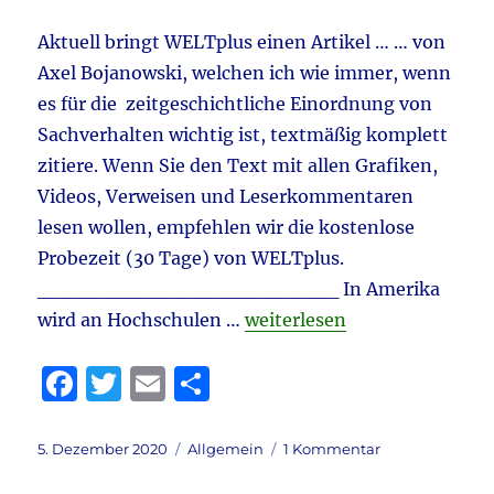
Roland
Tichy
Aktuell bringt WELTplus einen Artikel … … von
meint
Axel Bojanowski, welchen ich wie immer, wenn
…
es für die zeitgeschichtliche Einordnung von
&
mehr
Sachverhalten wichtig ist, textmäßig komplett
zitiere. Wenn Sie den Text mit allen Grafiken,
Videos, Verweisen und Leserkommentaren
lesen wollen, empfehlen wir die kostenlose
Probezeit (30 Tage) von WELTplus.
_____________________ In Amerika
„Meilenstein zum Sonntag, d
wird an Hochschulen …
weiterlesen
F
T
E
T
a
w
m
ei
c
it
ai
le
Veröffentlicht
Kategorien
zu
5. Dezember 2020
Allgemein
1 Kommentar
am
Meilenstein
e
te
l
n