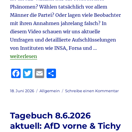
Meinun
Phänomen? Wählen tatsächlich vor allem
&
vieles
Männer die Partei? Oder lagen viele Beobachter
mehr
mit ihren Annahmen jahrelang falsch? In
diesem Video schauen wir uns aktuelle
Umfragen und detaillierte Aufschlüsselungen
von Instituten wie INSA, Forsa und …
„Tagebuch 18.6.2026 aktuell: AfD – Umfrageanalyse 
weiterlesen
F
T
E
T
a
w
m
ei
c
it
ai
le
Veröffentlicht
Kategorien
zu
18. Juni 2026
Allgemein
Schreibe einen Kommentar
am
Tageb
e
te
l
n
18.6.20
b
r
aktuell
Tagebuch 8.6.2026
AfD
o
–
aktuell: AfD vorne & Tichy
o
Umfra