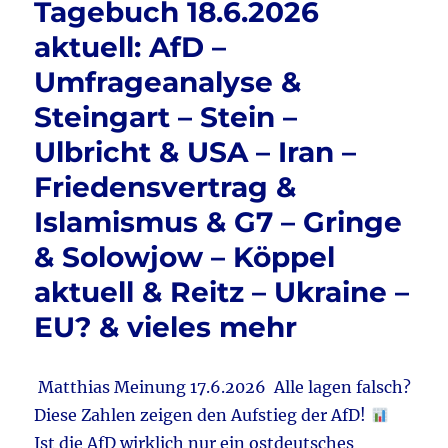
Tagebuch 18.6.2026
Köppe
o
–
aktuell: AfD –
o
Wutre
Umfrageanalyse &
&
k
Gehei
Steingart – Stein –
AfD-
Plan
Ulbricht & USA – Iran –
&
Friedensvertrag &
Bas
will
Islamismus & G7 – Gringe
Koalit
&
& Solowjow – Köppel
BMW
aktuell & Reitz – Ukraine –
&
Iran
EU? & vieles mehr
de
facto
Kriegs
Matthias Meinung 17.6.2026 Alle lagen falsch?
&
Papier
Diese Zahlen zeigen den Aufstieg der AfD!
–
Ist die AfD wirklich nur ein ostdeutsches