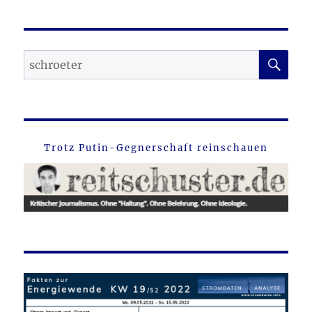
SU
Suche
nach:
Trotz Putin-Gegnerschaft reinschauen