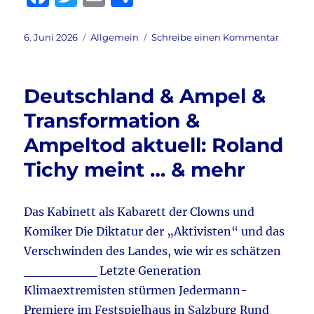
a
w
m
ei
c
it
ai
le
Veröffentlicht
Kategorien
zu
6. Juni 2026
Allgemein
Schreibe einen Kommentar
am
Tagebu
e
te
l
n
6.6.202
b
r
aktuell:
Deutschland & Ampel &
Schröte
o
–
Transformation &
o
Islami
Ampeltod aktuell: Roland
&
k
Merz
Tichy meint … & mehr
´
Ende
kommt
Das Kabinett als Kabarett der Clowns und
&
Kriegsg
Komiker Die Diktatur der „Aktivisten“ und das
wächst
Verschwinden des Landes, wie wir es schätzen
weiter
________ Letzte Generation
&
Schreib
Klimaextremisten stürmen Jedermann-
–
Premiere im Festspielhaus in Salzburg Rund