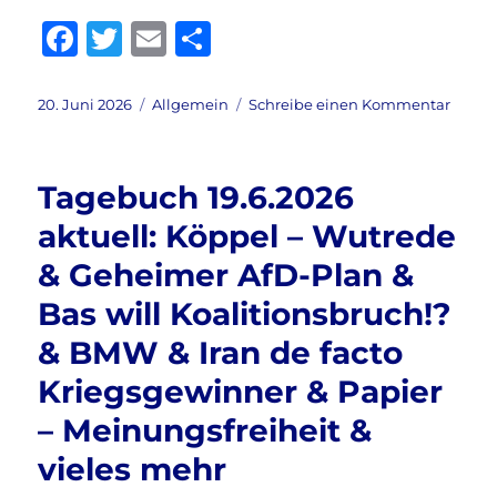
&
F
T
E
T
Lanz
a
w
m
ei
–
Precht
c
it
ai
le
Veröffentlicht
Kategorien
zu
20. Juni 2026
Allgemein
Schreibe einen Kommentar
–
am
Tageb
e
te
l
n
Rüstu
20.6.2
&
b
r
aktuel
vieles
Tagebuch 19.6.2026
Kriegs
mehr
o
&
aktuell: Köppel – Wutrede
o
VW
& Geheimer AfD-Plan &
–
k
Krise
Bas will Koalitionsbruch!?
&
Zukun
& BMW & Iran de facto
Deuts
Kriegsgewinner & Papier
–
Wahns
– Meinungsfreiheit &
&
Koalit
vieles mehr
im