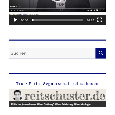
00:00
02:22
SU
Suche
nach:
Trotz Putin-Gegnerschaft reinschauen