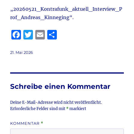
„20260521_Kontrafunk_aktuell_Interview_P
rof_Andreas_Kinneging“.
F
T
E
T
a
w
m
ei
c
it
ai
le
Veröffentlicht
21. Mai 2026
am
e
te
l
n
b
r
o
Schreibe einen Kommentar
o
k
Deine E-Mail-Adresse wird nicht veröffentlicht.
Erforderliche Felder sind mit
*
markiert
KOMMENTAR
*