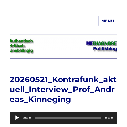
MENÜ
Jeder hat das Recht, seine
Meinung in Wort, Schrift und Bild
frei zu äußern und zu verbreiten
20260521_Kontrafunk_akt
uell_Interview_Prof_Andr
eas_Kinneging
Audio-
00:00
00:00
Player