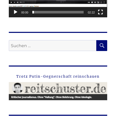
00:00
02:22
SU
Suche
nach:
Trotz Putin-Gegnerschaft reinschauen