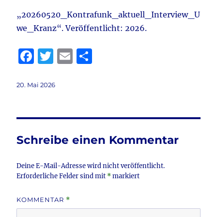
„20260520_Kontrafunk_aktuell_Interview_U
we_Kranz“. Veröffentlicht: 2026.
F
T
E
T
a
w
m
ei
c
it
ai
le
Veröffentlicht
20. Mai 2026
am
e
te
l
n
b
r
o
Schreibe einen Kommentar
o
k
Deine E-Mail-Adresse wird nicht veröffentlicht.
Erforderliche Felder sind mit
*
markiert
KOMMENTAR
*