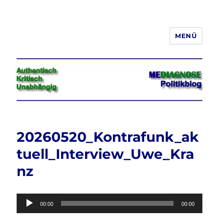
MENÜ
Jeder hat das Recht, seine
Meinung in Wort, Schrift und Bild
frei zu äußern und zu verbreiten
20260520_Kontrafunk_ak
tuell_Interview_Uwe_Kra
nz
Audio-
00:00
00:00
Player