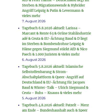
AfD & Peter Hahne – Deutschland liegt im
Sterben & Migrationswende & Hybrider
Angriff Leipzig & Putin & Levermann &
vieles mehr
7. August 2026
Tagebuch 6.8.2026 aktuell: Larissa –
Marcant & Rente 63 & Grüne Stahlindustrie
adé & Ceuta & EU-Ächtung Baud & D liegt
im Sterben & Bombendrohne Leipzig &
Häme gegen Siegmund stärkt AfD & Nico
Paech & 1.000 Juristen & vieles mehr
6. August 2026
Tagebuch 5.8.2026 aktuell: Islamische
Selbstoffenbarung & Strom-
Abschaltplattform & Queer-Angriff auf
Deutschland & EU-Ächtung für Jacques
Baud & Winter-Talk – Ulrich Siegmund &
Ceuta – Ruhs – Knauss & vieles mehr
5. August 2026
Tagebuch 4.8.2026 aktuell: Patzelt – Merz
am Ende – Bundeshaushalt auch & Speer