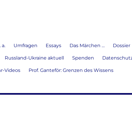
e Meinung in Wort, Schrift und
 a.
Umfragen
Essays
Das Märchen …
Dossier
Russland-Ukraine aktuell
Spenden
Datenschutz
hr-Videos
Prof. Ganteför: Grenzen des Wissens