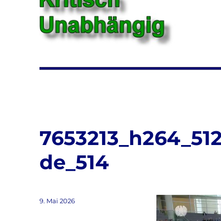
7653213_h264_512
de_514
Veröffentlicht
Video-
9. Mai 2026
am
Player