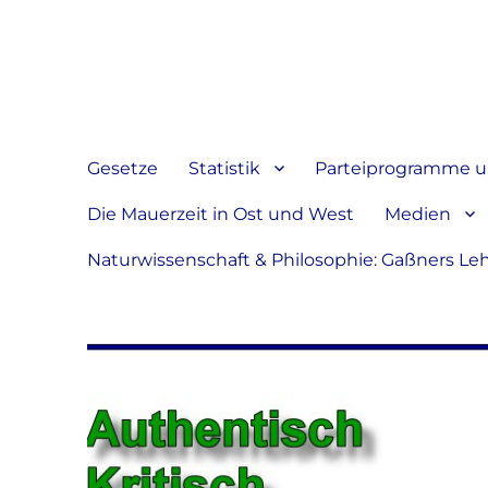
Jeder hat das Recht, sein
verbreiten
Gesetze
Statistik
Parteiprogramme u.
Die Mauerzeit in Ost und West
Medien
Naturwissenschaft & Philosophie: Gaßners Le