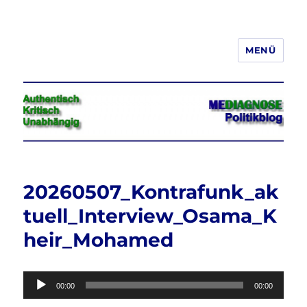
MENÜ
Jeder hat das Recht, seine
Meinung in Wort, Schrift und Bild
frei zu äußern und zu verbreiten
20260507_Kontrafunk_ak
tuell_Interview_Osama_K
heir_Mohamed
Audio-
00:00
00:00
Player