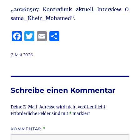
„20260507_Kontrafunk_aktuell_Interview_O
sama_Kheir_Mohamed“.
F
T
E
T
a
w
m
ei
c
it
ai
le
Veröffentlicht
7. Mai 2026
am
e
te
l
n
b
r
o
Schreibe einen Kommentar
o
k
Deine E-Mail-Adresse wird nicht veröffentlicht.
Erforderliche Felder sind mit
*
markiert
KOMMENTAR
*