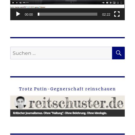
00:00
02:22
SU
Suche
nach:
Trotz Putin-Gegnerschaft reinschauen