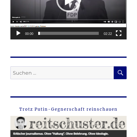
00:00
02:22
SU
Suche
nach:
Trotz Putin-Gegnerschaft reinschauen