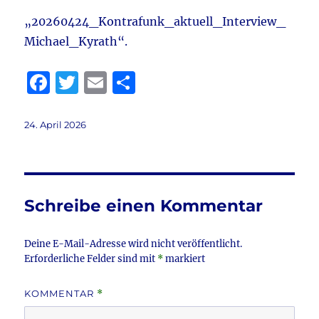
„20260424_Kontrafunk_aktuell_Interview_
Michael_Kyrath“.
F
T
E
T
a
w
m
ei
c
it
ai
le
Veröffentlicht
24. April 2026
am
e
te
l
n
b
r
o
Schreibe einen Kommentar
o
k
Deine E-Mail-Adresse wird nicht veröffentlicht.
Erforderliche Felder sind mit
*
markiert
KOMMENTAR
*