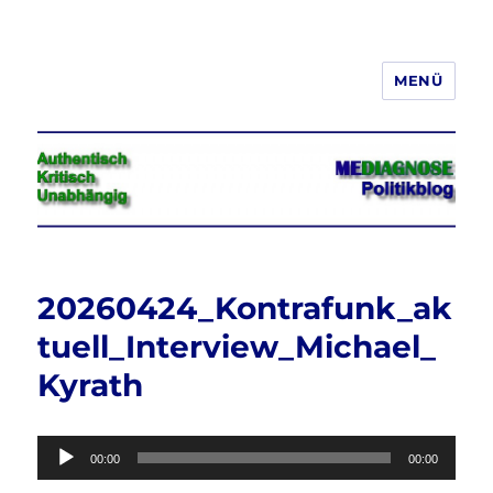
MENÜ
Jeder hat das Recht, seine
Meinung in Wort, Schrift und Bild
frei zu äußern und zu verbreiten
20260424_Kontrafunk_ak
tuell_Interview_Michael_
Kyrath
Audio-
00:00
00:00
Player