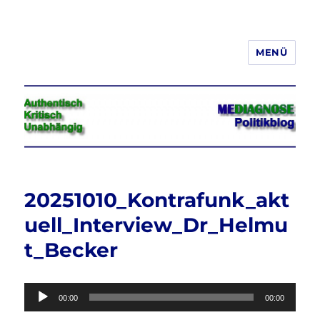
MENÜ
Jeder hat das Recht, seine
Meinung in Wort, Schrift und Bild
frei zu äußern und zu verbreiten
20251010_Kontrafunk_akt
uell_Interview_Dr_Helmu
t_Becker
Audio-
00:00
00:00
Player