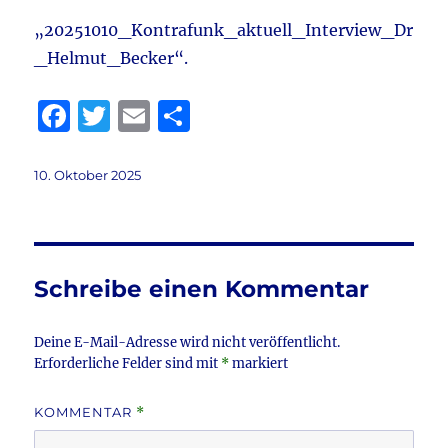
„20251010_Kontrafunk_aktuell_Interview_Dr
_Helmut_Becker“.
F
T
E
T
a
w
m
ei
c
it
ai
le
Veröffentlicht
10. Oktober 2025
am
e
te
l
n
b
r
o
Schreibe einen Kommentar
o
k
Deine E-Mail-Adresse wird nicht veröffentlicht.
Erforderliche Felder sind mit
*
markiert
KOMMENTAR
*