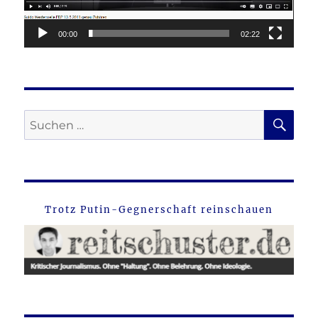
00:00
02:22
SU
Suche
nach:
Trotz Putin-Gegnerschaft reinschauen