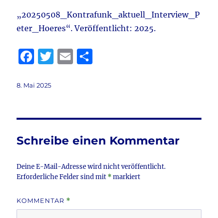
„20250508_Kontrafunk_aktuell_Interview_P
eter_Hoeres“. Veröffentlicht: 2025.
F
T
E
T
a
w
m
ei
c
it
ai
le
Veröffentlicht
8. Mai 2025
am
e
te
l
n
b
r
o
Schreibe einen Kommentar
o
k
Deine E-Mail-Adresse wird nicht veröffentlicht.
Erforderliche Felder sind mit
*
markiert
KOMMENTAR
*