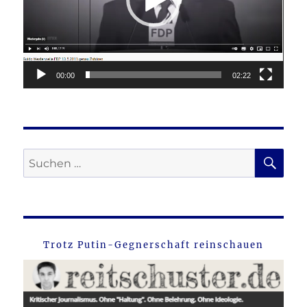
00:00
02:22
SU
Suche
nach:
Trotz Putin-Gegnerschaft reinschauen