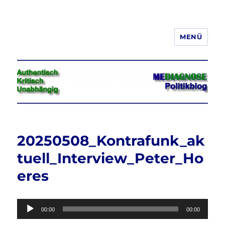
MENÜ
Jeder hat das Recht, seine
Meinung in Wort, Schrift und Bild
frei zu äußern und zu verbreiten
20250508_Kontrafunk_ak
tuell_Interview_Peter_Ho
eres
Audio-
00:00
00:00
Player