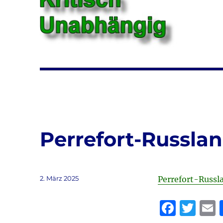
Perrefort-Russl
Veröffentlicht
2. März 2025
Perrefort-Rus
am
F
T