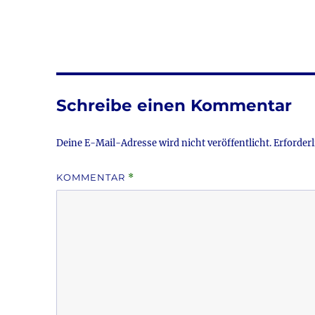
a
w
c
it
a
e
te
l
b
r
o
Schreibe einen Kommentar
o
k
Deine E-Mail-Adresse wird nicht veröffentlicht.
Erforderl
KOMMENTAR
*