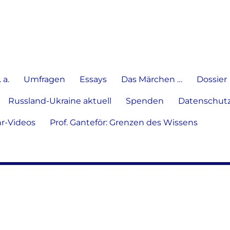
e Meinung in Wort, Schrift und
 a.
Umfragen
Essays
Das Märchen …
Dossier
Russland-Ukraine aktuell
Spenden
Datenschutz
hr-Videos
Prof. Ganteför: Grenzen des Wissens