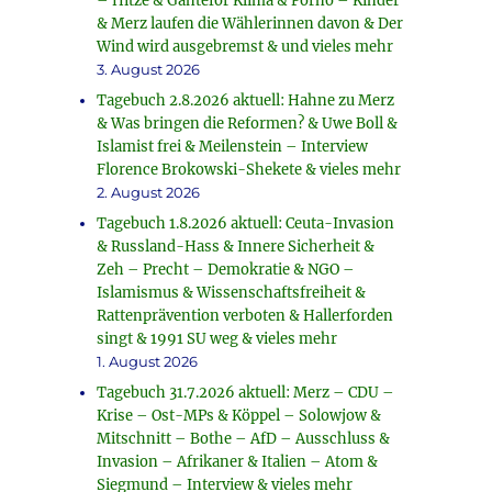
– Hitze & Ganteför Klima & Porno – Kinder
& Merz laufen die Wählerinnen davon & Der
Wind wird ausgebremst & und vieles mehr
3. August 2026
Tagebuch 2.8.2026 aktuell: Hahne zu Merz
& Was bringen die Reformen? & Uwe Boll &
Islamist frei & Meilenstein – Interview
Florence Brokowski-Shekete & vieles mehr
2. August 2026
Tagebuch 1.8.2026 aktuell: Ceuta-Invasion
& Russland-Hass & Innere Sicherheit &
Zeh – Precht – Demokratie & NGO –
Islamismus & Wissenschaftsfreiheit &
Rattenprävention verboten & Hallerforden
singt & 1991 SU weg & vieles mehr
1. August 2026
Tagebuch 31.7.2026 aktuell: Merz – CDU –
Krise – Ost-MPs & Köppel – Solowjow &
Mitschnitt – Bothe – AfD – Ausschluss &
Invasion – Afrikaner & Italien – Atom &
Siegmund – Interview & vieles mehr