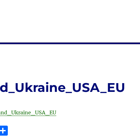
and_Ukraine_USA_EU
sland_Ukraine_USA_EU
E
T