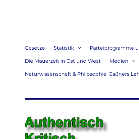
Jeder hat das Recht, sein
verbreiten
Gesetze
Statistik
Parteiprogramme u.
Die Mauerzeit in Ost und West
Medien
Naturwissenschaft & Philosophie: Gaßners Le