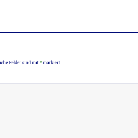
m
ei
i
le
n
iche Felder sind mit
*
markiert