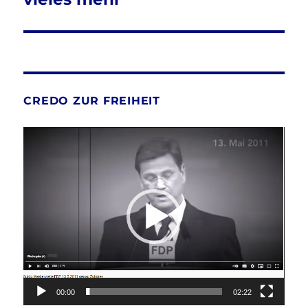
CREDO ZUR FREIHEIT
Video-
Player
00:00
02:22