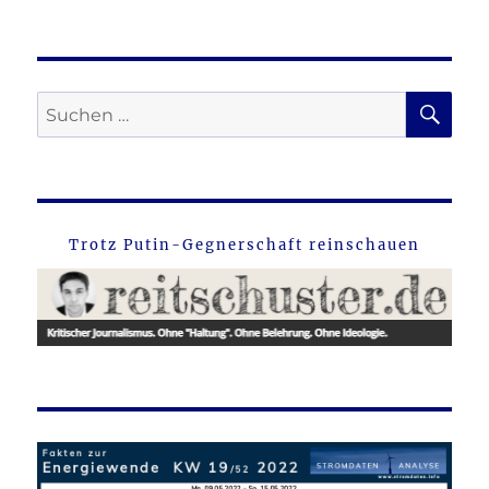
SU
Suche
nach:
Trotz Putin-Gegnerschaft reinschauen