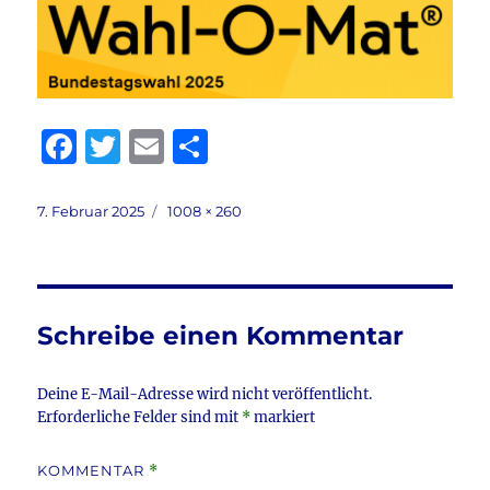
F
T
E
T
a
w
m
ei
c
it
ai
le
Veröffentlicht
Volle
7. Februar 2025
1008 × 260
am
Größe
e
te
l
n
b
r
o
Schreibe einen Kommentar
o
k
Deine E-Mail-Adresse wird nicht veröffentlicht.
Erforderliche Felder sind mit
*
markiert
KOMMENTAR
*