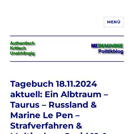
MENÜ
Jeder hat das Recht, seine
Meinung in Wort, Schrift und Bild
frei zu äußern und zu verbreiten
Tagebuch 18.11.2024
aktuell: Ein Albtraum –
Taurus – Russland &
Marine Le Pen –
Strafverfahren &