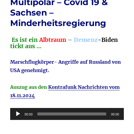
Multipolar – Covid 19 &
Sachsen –
Minderheitsregierung
Es ist ein
Albtraum
–
Demenz
-Biden
tickt aus …
Marschflugkörper- Angriffe auf Russland von
USA genehmigt.
Auszug aus den
Kontrafunk Nachrichten vom
18.11.2024
Audio-
00:00
00:00
Player
________