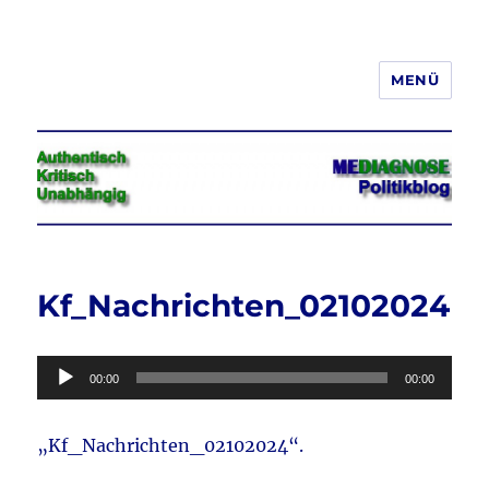
MENÜ
Jeder hat das Recht, seine
Meinung in Wort, Schrift und Bild
frei zu äußern und zu verbreiten
Kf_Nachrichten_02102024
Audio-
00:00
00:00
Player
„Kf_Nachrichten_02102024“.