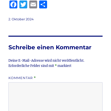
F
T
E
T
a
w
m
ei
c
it
ai
le
Veröffentlicht
2. Oktober 2024
am
e
te
l
n
b
r
o
Schreibe einen Kommentar
o
k
Deine E-Mail-Adresse wird nicht veröffentlicht.
Erforderliche Felder sind mit
*
markiert
KOMMENTAR
*