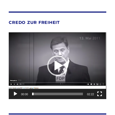
CREDO ZUR FREIHEIT
Video-
Player
00:00
02:22