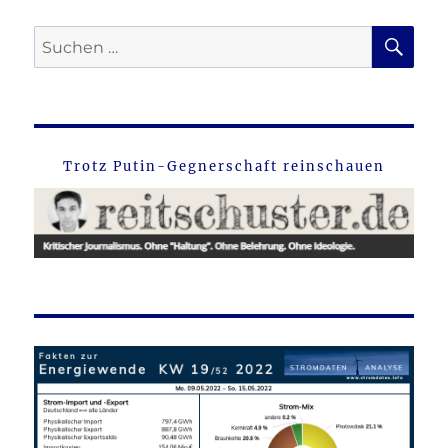
SU
Suche
nach:
Trotz Putin-Gegnerschaft reinschauen