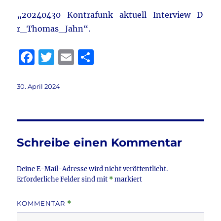
„20240430_Kontrafunk_aktuell_Interview_D
r_Thomas_Jahn“.
F
T
E
T
a
w
m
ei
c
it
ai
le
Veröffentlicht
30. April 2024
am
e
te
l
n
b
r
o
Schreibe einen Kommentar
o
k
Deine E-Mail-Adresse wird nicht veröffentlicht.
Erforderliche Felder sind mit
*
markiert
KOMMENTAR
*