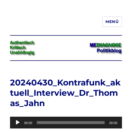
MENÜ
Jeder hat das Recht, seine
Meinung in Wort, Schrift und Bild
frei zu äußern und zu verbreiten
20240430_Kontrafunk_ak
tuell_Interview_Dr_Thom
as_Jahn
Audio-
00:00
00:00
Player