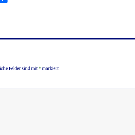
m
ei
i
le
n
iche Felder sind mit
*
markiert