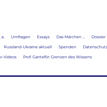
e Meinung in Wort, Schrift und
 a.
Umfragen
Essays
Das Märchen …
Dossier
Russland-Ukraine aktuell
Spenden
Datenschutz
hr-Videos
Prof. Ganteför: Grenzen des Wissens