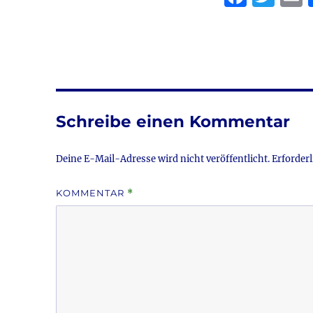
a
w
c
it
a
e
te
l
b
r
o
Schreibe einen Kommentar
o
k
Deine E-Mail-Adresse wird nicht veröffentlicht.
Erforderl
KOMMENTAR
*