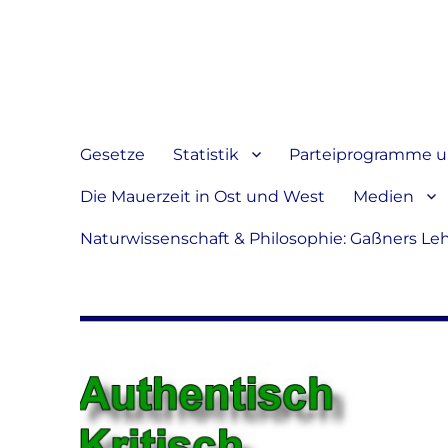
Jeder hat das Recht, sein
verbreiten
Gesetze
Statistik
Parteiprogramme u.
Die Mauerzeit in Ost und West
Medien
Naturwissenschaft & Philosophie: Gaßners Le